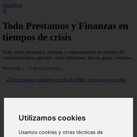
crisis09.es
☰
Todo Prestamos y Finanzas en
tiempos de crisis
Todo sobre prestamos, finanzas y criptomonedas en tiempos de
crisis economica, que son, como funcionan, trucos, guias, consejos...
Mostrando 1 - 24 de 638 artículos
❮
❯
Utilizamos cookies
Usamos cookies y otras técnicas de