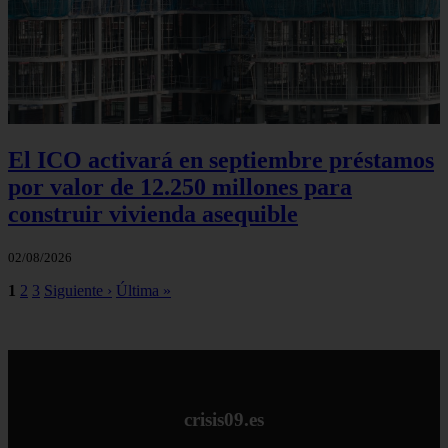
El ICO activará en septiembre préstamos
por valor de 12.250 millones para
construir vivienda asequible
02/08/2026
1
2
3
Siguiente ›
Última »
crisis09.es