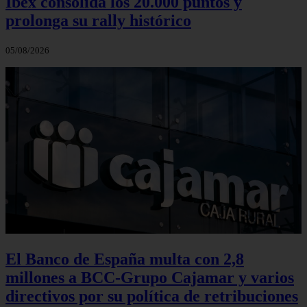
Ibex consolida los 20.000 puntos y
prolonga su rally histórico
05/08/2026
El Banco de España multa con 2,8
millones a BCC-Grupo Cajamar y varios
directivos por su política de retribuciones