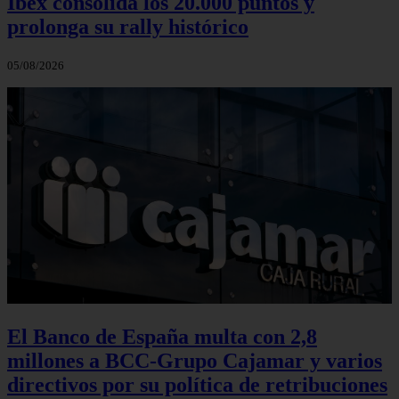
Ibex consolida los 20.000 puntos y
prolonga su rally histórico
05/08/2026
El Banco de España multa con 2,8
millones a BCC-Grupo Cajamar y varios
directivos por su política de retribuciones