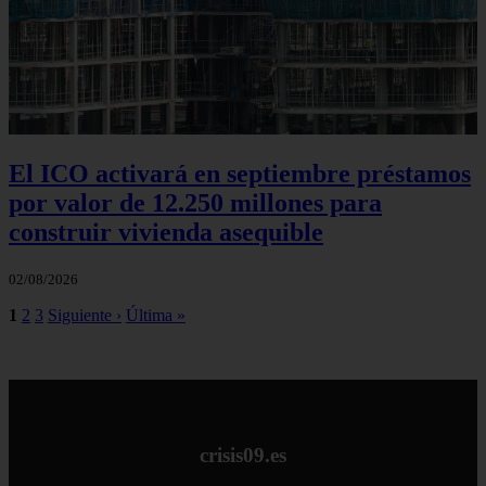
El ICO activará en septiembre préstamos
por valor de 12.250 millones para
construir vivienda asequible
02/08/2026
1
2
3
Siguiente ›
Última »
crisis09.es