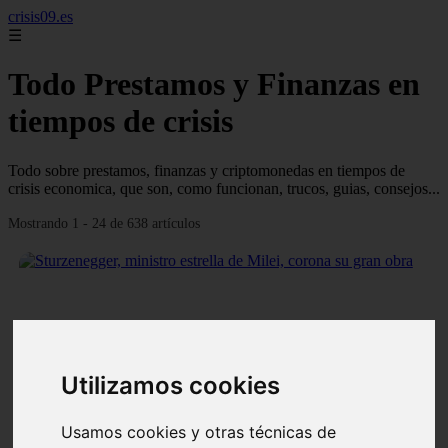
crisis09.es
☰
Todo Prestamos y Finanzas en
tiempos de crisis
Todo sobre prestamos, finanzas y criptomonedas en tiempos de
crisis economica, que son, como funcionan, trucos, guias, consejos...
Mostrando 1 - 24 de 638 artículos
❮
❯
Utilizamos cookies
Usamos cookies y otras técnicas de