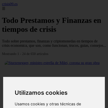
crisis09.es
☰
Todo Prestamos y Finanzas en
tiempos de crisis
Todo sobre prestamos, finanzas y criptomonedas en tiempos de
crisis economica, que son, como funcionan, trucos, guias, consejos...
Mostrando 1 - 24 de 650 artículos
❮
❯
Utilizamos cookies
Usamos cookies y otras técnicas de