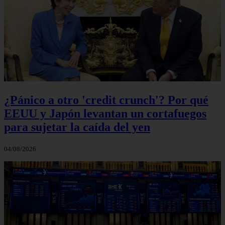
¿Pánico a otro 'credit crunch'? Por qué
EEUU y Japón levantan un cortafuegos
para sujetar la caída del yen
04/08/2026