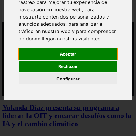
rastreo para mejorar tu experiencia de
Sturzenegger, ministro estrella de Milei, corona su
navegación en nuestra web, para
gran obra
mostrarte contenidos personalizados y
anuncios adecuados, para analizar el
tráfico en nuestra web y para comprender
de donde llegan nuestros visitantes.
Aceptar
Rechazar
Configurar
Yolanda Díaz presenta su programa a
liderar la OIT y encarar desafíos como la
IA y el cambio climático