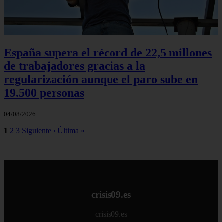
España supera el récord de 22,5 millones
de trabajadores gracias a la
regularización aunque el paro sube en
19.500 personas
04/08/2026
1
2
3
Siguiente ›
Última »
crisis09.es
crisis09.es