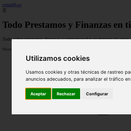
crisis09.es
☰
Todo Prestamos y Finanzas en ti
Todo sobre prestamos, finanzas y criptomonedas en tiempos de crisis 
Mostrando 25 - 48 de 638 artículos
Utilizamos cookies
Usamos cookies y otras técnicas de rastreo pa
anuncios adecuados, para analizar el tráfico e
Aceptar
Rechazar
Configurar
❮