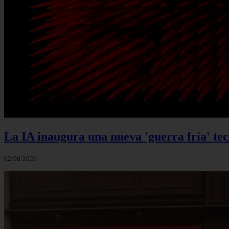
La IA inaugura una nueva 'guerra fría' tecn
02/08/2026