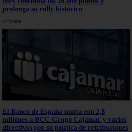
Ibex consolida los 20.000 puntos y
prolonga su rally histórico
05/08/2026
El Banco de España multa con 2,8
millones a BCC-Grupo Cajamar y varios
directivos por su política de retribuciones