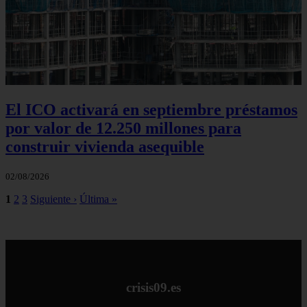
El ICO activará en septiembre préstamos
por valor de 12.250 millones para
construir vivienda asequible
02/08/2026
1
2
3
Siguiente ›
Última »
crisis09.es