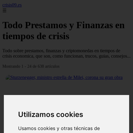
crisis09.es
☰
Todo Prestamos y Finanzas en
tiempos de crisis
Todo sobre prestamos, finanzas y criptomonedas en tiempos de
crisis economica, que son, como funcionan, trucos, guias, consejos...
Mostrando 1 - 24 de 638 artículos
❮
❯
Utilizamos cookies
Usamos cookies y otras técnicas de