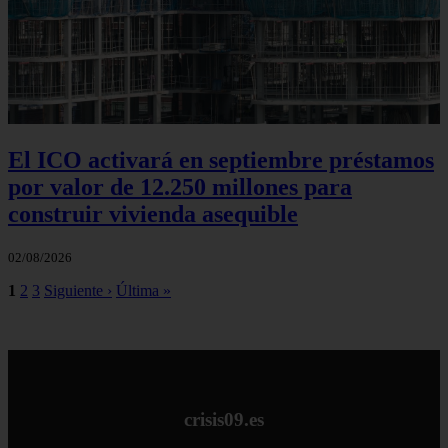
El ICO activará en septiembre préstamos
por valor de 12.250 millones para
construir vivienda asequible
02/08/2026
1
2
3
Siguiente ›
Última »
crisis09.es