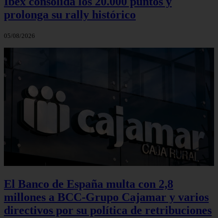
Ibex consolida los 20.000 puntos y
prolonga su rally histórico
05/08/2026
El Banco de España multa con 2,8
millones a BCC-Grupo Cajamar y varios
directivos por su política de retribuciones