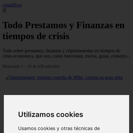
crisis09.es
☰
Todo Prestamos y Finanzas en
tiempos de crisis
Todo sobre prestamos, finanzas y criptomonedas en tiempos de
crisis economica, que son, como funcionan, trucos, guias, consejos...
Mostrando 1 - 24 de 638 artículos
❮
❯
Utilizamos cookies
Usamos cookies y otras técnicas de