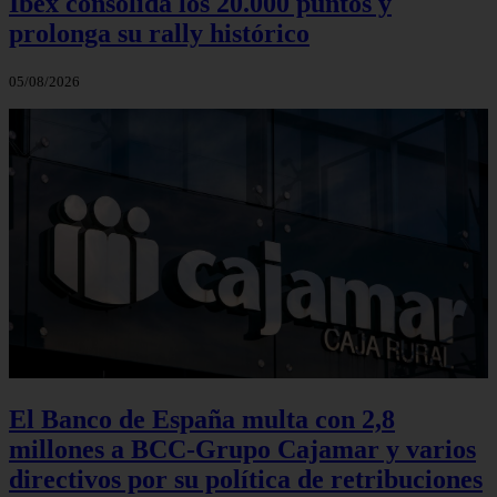
Ibex consolida los 20.000 puntos y
prolonga su rally histórico
05/08/2026
El Banco de España multa con 2,8
millones a BCC-Grupo Cajamar y varios
directivos por su política de retribuciones