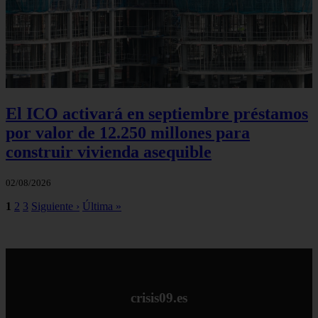
El ICO activará en septiembre préstamos
por valor de 12.250 millones para
construir vivienda asequible
02/08/2026
1
2
3
Siguiente ›
Última »
crisis09.es