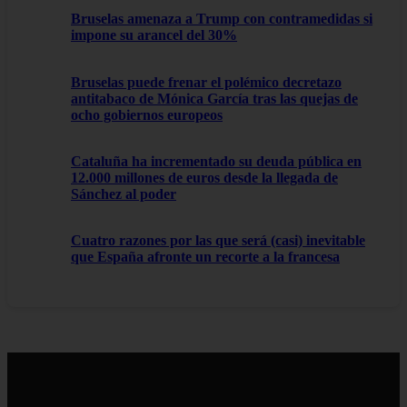
Bruselas amenaza a Trump con contramedidas si
impone su arancel del 30%
Bruselas puede frenar el polémico decretazo
antitabaco de Mónica García tras las quejas de
ocho gobiernos europeos
Cataluña ha incrementado su deuda pública en
12.000 millones de euros desde la llegada de
Sánchez al poder
Cuatro razones por las que será (casi) inevitable
que España afronte un recorte a la francesa