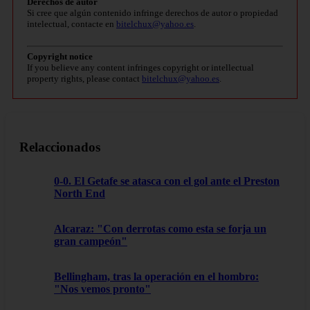
Derechos de autor
Si cree que algún contenido infringe derechos de autor o propiedad
intelectual, contacte en
bitelchux@yahoo.es
.
Copyright notice
If you believe any content infringes copyright or intellectual
property rights, please contact
bitelchux@yahoo.es
.
Relaccionados
0-0. El Getafe se atasca con el gol ante el Preston
North End
Alcaraz: "Con derrotas como esta se forja un
gran campeón"
Bellingham, tras la operación en el hombro:
"Nos vemos pronto"