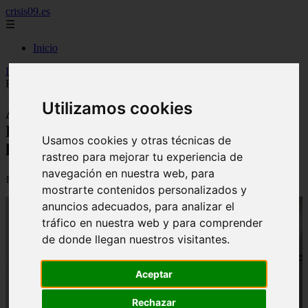
crisis09.es
☰
Inicio
Inicio
>
economia
>
Aena cambiará la capacidad de Barajas y El
Prat en el verano de 2027 para evitar la saturación
Utilizamos cookies
Aena cambiará la capacidad de Barajas y
El Prat en el verano de 2027 para evitar
Usamos cookies y otras técnicas de
la saturación
rastreo para mejorar tu experiencia de
navegación en nuestra web, para
📅 03/07/2026
mostrarte contenidos personalizados y
anuncios adecuados, para analizar el
tráfico en nuestra web y para comprender
de donde llegan nuestros visitantes.
Aceptar
Rechazar