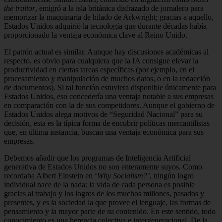
the traitor
, emigró a la isla británica disfrazado de jornalero para
memorizar la maquinaria de hilado de Arkwright; gracias a aquello,
Estados Unidos adquirió la tecnología que durante décadas había
proporcionado la ventaja económica clave al Reino Unido.
El patrón actual es similar. Aunque hay discusiones académicas al
respecto, es obvio para cualquiera que la IA consigue elevar la
productividad en ciertas tareas específicas (por ejemplo, en el
procesamiento y manipulación de muchos datos, o en la redacción
de documentos). Si tal función estuviera disponible únicamente para
Estados Unidos, eso concedería una ventaja notable a sus empresas
en comparación con la de sus competidores. Aunque el gobierno de
Estados Unidos alega motivos de “Seguridad Nacional” para su
decisión, esta es la típica forma de encubrir políticas mercantilistas
que, en última instancia, buscan una ventaja económica para sus
empresas.
Debemos añadir que los programas de Inteligencia Artificial
generativa de Estados Unidos no son enteramente suyos. Como
recordaba Albert Einstein en ‘
Why Socialism?’
, ningún logro
individual nace de la nada: la vida de cada persona es posible
gracias al trabajo y los logros de los muchos millones, pasados y
presentes, y es la sociedad la que provee el lenguaje, las formas de
pensamiento y la mayor parte de su contenido. En este sentido, todo
conocimiento es una herencia colectiva e intergeneracional. De la