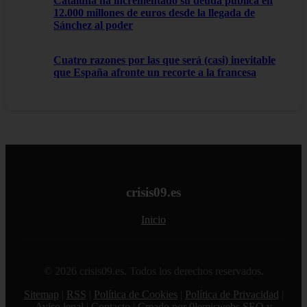
Cataluña ha incrementado su deuda pública en
12.000 millones de euros desde la llegada de
Sánchez al poder
Cuatro razones por las que será (casi) inevitable
que España afronte un recorte a la francesa
crisis09.es
Inicio
© 2026 crisis09.es. Todos los derechos reservados.
Sitemap
|
RSS
|
Política de Cookies
|
Política de Privacidad
|
Aviso legal
|
Contacto
|
Creado por 0lemiswebs SEO y