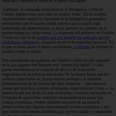
artificial y confirma el inicio de la guerra fría digital
Anthropic, la compañía propietaria de la Inteligencia Artificial
Claude, publicó hace unos días su modelo Fable. Dicho modelo
supuestamente mejora la capacidad de la inteligencia generativa,
permitiendo que el usuario pueda elaborar tareas mucho más
sofisticadas en menos tiempo; es decir, permite un aumento de la
productividad en ciertas tareas. La respuesta del gobierno de Estados
Unidos ha sido la de
prohibir que ese modelo sea utilizado por los
ciudadanos extranjeros,
alegando motivos de seguridad nacional. En
lo que es hasta ahora el último movimiento,
Anthropic
ha retirado el
modelo a todo el mundo.
Este movimiento del gobierno de Estados Unidos ha sido ubicado
en lo que algunos han llamado una “guerra fría digital”, y sólo
puede entenderse en el contexto de declive de la posición
hegemónica de la potencia americana. De la misma forma que las
políticas arancelarias de Trump buscan proteger a la industria
norteamericana de los efectos del libre comercio —que ahora se
asume que beneficia a países adversarios, especialmente China—, la
limitación del uso de las IA más avanzadas a usuarios nacionales es
el intento de aprovechar cualquier oportunidad para ganar una
ventaja económica. Ambas medidas son parte de un paquete
proteccionista que algunos denominamos neomercantilismo, y del
que existen precedentes históricos que pueden ayudar a comprender