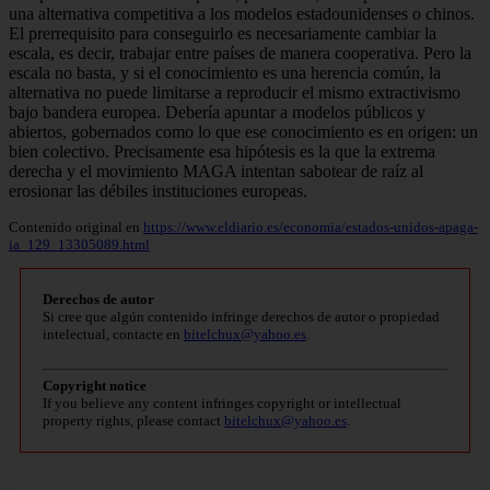
una alternativa competitiva a los modelos estadounidenses o chinos.
El prerrequisito para conseguirlo es necesariamente cambiar la
escala, es decir, trabajar entre países de manera cooperativa. Pero la
escala no basta, y si el conocimiento es una herencia común, la
alternativa no puede limitarse a reproducir el mismo extractivismo
bajo bandera europea. Debería apuntar a modelos públicos y
abiertos, gobernados como lo que ese conocimiento es en origen: un
bien colectivo. Precisamente esa hipótesis es la que la extrema
derecha y el movimiento MAGA intentan sabotear de raíz al
erosionar las débiles instituciones europeas.
Contenido original en
https://www.eldiario.es/economia/estados-unidos-apaga-
ia_129_13305089.html
Derechos de autor
Si cree que algún contenido infringe derechos de autor o propiedad
intelectual, contacte en
bitelchux@yahoo.es
.
Copyright notice
If you believe any content infringes copyright or intellectual
property rights, please contact
bitelchux@yahoo.es
.