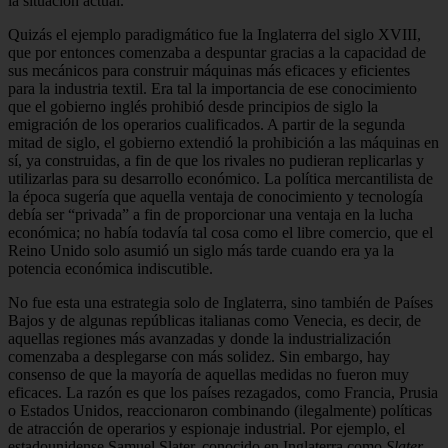
la situación actual.
Quizás el ejemplo paradigmático fue la Inglaterra del siglo XVIII,
que por entonces comenzaba a despuntar gracias a la capacidad de
sus mecánicos para construir máquinas más eficaces y eficientes
para la industria textil. Era tal la importancia de ese conocimiento
que el gobierno inglés prohibió desde principios de siglo la
emigración de los operarios cualificados. A partir de la segunda
mitad de siglo, el gobierno extendió la prohibición a las máquinas en
sí, ya construidas, a fin de que los rivales no pudieran replicarlas y
utilizarlas para su desarrollo económico. La política mercantilista de
la época sugería que aquella ventaja de conocimiento y tecnología
debía ser “privada” a fin de proporcionar una ventaja en la lucha
económica; no había todavía tal cosa como el libre comercio, que el
Reino Unido solo asumió un siglo más tarde cuando era ya la
potencia económica indiscutible.
No fue esta una estrategia solo de Inglaterra, sino también de Países
Bajos y de algunas repúblicas italianas como Venecia, es decir, de
aquellas regiones más avanzadas y donde la industrialización
comenzaba a desplegarse con más solidez. Sin embargo, hay
consenso de que la mayoría de aquellas medidas no fueron muy
eficaces. La razón es que los países rezagados, como Francia, Prusia
o Estados Unidos, reaccionaron combinando (ilegalmente) políticas
de atracción de operarios y espionaje industrial. Por ejemplo, el
estadounidense Samuel Slater, conocido en Inglaterra como
Slater