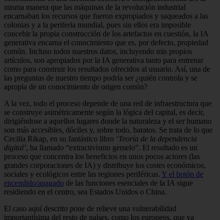
misma manera que las máquinas de la revolución industrial
encarnaban los recursos que fueron expropiados y saqueados a las
colonias y a la periferia mundial, pues sin ellos era imposible
concebir la propia construcción de los artefactos en cuestión, la IA
generativa encarna el conocimiento que es, por defecto, propiedad
común. Incluso todos nuestros datos, incluyendo mis propios
artículos, son apropiados por la IA generativa tanto para entrenar
como para construir los resultados ofrecidos al usuario. Así, una de
las preguntas de nuestro tiempo podría ser ¿quién controla y se
apropia de un conocimiento de origen común?
A la vez, todo el proceso depende de una red de infraestructura que
se construye asimétricamente según la lógica del capital, es decir,
dirigiéndose a aquellos lugares donde la naturaleza y el ser humano
son más accesibles, dóciles y, sobre todo, baratos. Se trata de lo que
Cecilia Rikap, en su fantástico libro ‘
Teoría de la dependencia
digital’
, ha llamado “extractivismo gemelo”. El resultado es un
proceso que concentra los beneficios en unos pocos actores (las
grandes corporaciones de IA) y distribuye los costes económicos,
sociales y ecológicos entre las regiones periféricas.
Y el botón de
encendido/apagado
de las funciones esenciales de la IA sigue
residiendo en el centro, sea Estados Unidos o China.
El caso aquí descrito pone de relieve una vulnerabilidad
importantísima del resto de países, como los europeos, que ya