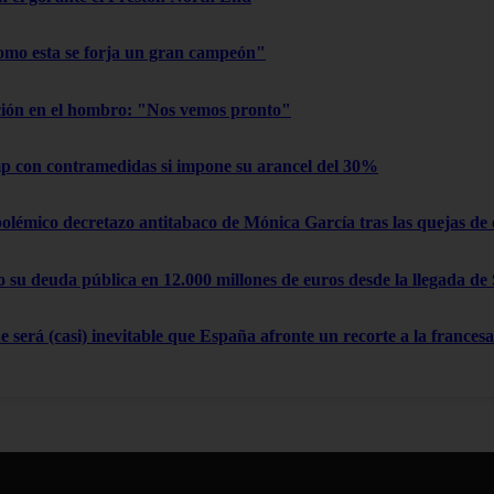
omo esta se forja un gran campeón"
ación en el hombro: "Nos vemos pronto"
 con contramedidas si impone su arancel del 30%
polémico decretazo antitabaco de Mónica García tras las quejas de
su deuda pública en 12.000 millones de euros desde la llegada de
 será (casi) inevitable que España afronte un recorte a la francesa