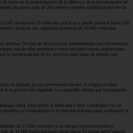
 de euros en la modernización de la fábrica y en la incorporación de
trial, incorpora más de 200 robots y permite multiplicar por tres la
nueva M1 alcanza los 20 vehículos por hora y puede producir hasta 250
ferentes y alcanzar una capacidad potencial de 50.000 vehículos
 de pruebas. Se trata de dos procesos fundamentales para incrementar
, aunque una de ellas permanece reservada para futuras ampliaciones.
será la transformación de los procesos para pasar de pintura con
nistro se realizan ya con proveedores locales. La lógica es tanto
idad de la producción española. La compañía calcula que la expansión
nología china. Ebro invitó al fabricante Chery a participar con un
s y modelos ya contrastados en el mercado internacional, acelerando la
umuladas de 23.500 vehículos y un margen operativo positivo.
 más de 11.000 matriculaciones hasta mayo. El grupo prevé superar