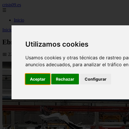
crisis09.es
☰
Inicio
Inicio
>
economia
>
Ebro da un salto en producción y suma 4.000 emp
Ebro da un salto en producción y suma 4.0
Utilizamos cookies
📅 22/06/2026
Usamos cookies y otras técnicas de rastreo pa
anuncios adecuados, para analizar el tráfico e
Aceptar
Rechazar
Configurar