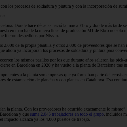
con los procesos de soldadura y pintura y con la incorporación de sumi
anca
celona. Donde hace décadas nació la marca Ebro y donde más tarde se in
uesta en marcha de la nueva línea de producción M1 de Ebro no solo mu
que fueron despedidos por Nissan.
s 2.000 de la propia plantilla y otros 2.000 de proveedores que se ha
ue ahora ya incorporan los procesos de soldadura y pintura para conver
rren los mismos pasillos por los que durante años salieron las pick-up
erre en Barcelona en 2020 y ha vuelto a la planta de Barcelona tras una
mponentes a la planta son empresas que ya formaban parte del ecosistem
ores de estampación de plancha y con plantas en Catalunya. Esa contin
ían la planta. Con los proveedores ha ocurrido exactamente lo mismo”, 
n Barcelona y que
suma 2.045 trabajadores en todo el grupo
, incluidos m
el impacto alcanza ya los 4.000 puestos de trabajo.