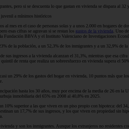
rantes, pero si se descuenta lo que gastan en vivienda se dispara al 32
juvenil a mínimos históricos
ros al mes en el caso de personas solas y a unos 2.000 en hogares de do
ro esas cifras se agravan si se restan los
gastos de la vivienda
. Uno de
r la Fundación BBVA y el Instituto Valenciano de Investigaciones Econ
23% de la población, a un 52,3% de los inmigrantes y a un 32,9% de la
e sus ingresos a la vivienda alcanzan el 31,3%, mientras que esa cifra 
r quintil de renta que realiza un sobreesfuerzo en vivienda supera el 
casi un 29% de los gastos del hogar en vivienda, 10 puntos más que los
te.
mancipación hasta los 30 años, muy por encima de la media de 26 en la
la burbuja inmobiliaria del 65% en 2008 al 40,8% en 2025.
n 10% superior a las que viven en un piso propio con hipoteca: del 34
destinan un 17,7% de sus ingresos, y los que viven en propiedad sin hip
da.
a vivienda y son los inmigrantes. Aunque los extranjeros no residentes 