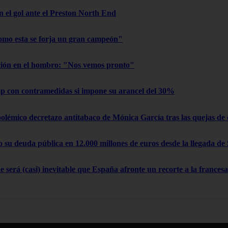
on el gol ante el Preston North End
omo esta se forja un gran campeón"
ación en el hombro: "Nos vemos pronto"
 con contramedidas si impone su arancel del 30%
polémico decretazo antitabaco de Mónica García tras las quejas de
su deuda pública en 12.000 millones de euros desde la llegada de
 será (casi) inevitable que España afronte un recorte a la francesa