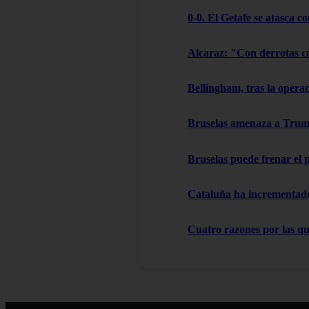
0-0. El Getafe se atasca c
Alcaraz: "Con derrotas c
Bellingham, tras la oper
Bruselas amenaza a Trump
Bruselas puede frenar el 
Cataluña ha incrementado 
Cuatro razones por las que