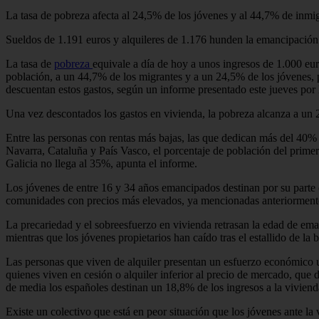
La tasa de pobreza afecta al 24,5% de los jóvenes y al 44,7% de inmig
Sueldos de 1.191 euros y alquileres de 1.176 hunden la emancipación 
La tasa de
pobreza
equivale a día de hoy a unos ingresos de 1.000 eu
población, a un 44,7% de los migrantes y a un 24,5% de los jóvenes, pe
descuentan estos gastos, según un informe presentado este jueves po
Una vez descontados los gastos en vivienda, la pobreza alcanza a un 
Entre las personas con rentas más bajas, las que dedican más del 40% d
Navarra, Cataluña y País Vasco, el porcentaje de población del prime
Galicia no llega al 35%, apunta el informe.
Los jóvenes de entre 16 y 34 años emancipados destinan por su parte 
comunidades con precios más elevados, ya mencionadas anteriormen
La precariedad y el sobreesfuerzo en vivienda retrasan la edad de e
mientras que los jóvenes propietarios han caído tras el estallido de 
Las personas que viven de alquiler presentan un esfuerzo económico u
quienes viven en cesión o alquiler inferior al precio de mercado, que 
de media los españoles destinan un 18,8% de los ingresos a la vivien
Existe un colectivo que está en peor situación que los jóvenes ante l