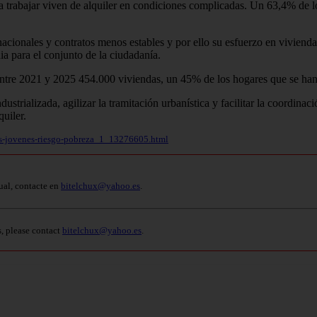
a trabajar viven de alquiler en condiciones complicadas. Un 63,4% de l
cionales y contratos menos estables y por ello su esfuerzo en vivienda 
ia para el conjunto de la ciudadanía.
 entre 2021 y 2025 454.000 viviendas, un 45% de los hogares que se ha
strializada, agilizar la tramitación urbanística y facilitar la coordina
quiler.
res-jovenes-riesgo-pobreza_1_13276605.html
ual, contacte en
bitelchux@yahoo.es
.
s, please contact
bitelchux@yahoo.es
.