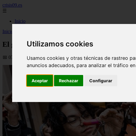
crisis09.es
☰
Inicio
Inicio
>
economia
>
El gasto en vivienda lleva a uno de cada tres jóve
Utilizamos cookies
El gasto en vivienda lleva a uno de cada tr
📅 07/06/2026
Usamos cookies y otras técnicas de rastreo pa
anuncios adecuados, para analizar el tráfico e
Aceptar
Rechazar
Configurar