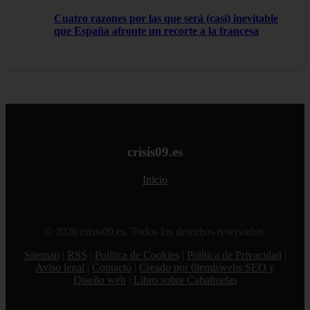
Cuatro razones por las que será (casi) inevitable
que España afronte un recorte a la francesa
crisis09.es
Inicio
© 2026 crisis09.es. Todos los derechos reservados.
Sitemap
|
RSS
|
Política de Cookies
|
Política de Privacidad
|
Aviso legal
|
Contacto
|
Creado por 0lemiswebs SEO y
Diseño web
|
Libro sobre Cabañuelas