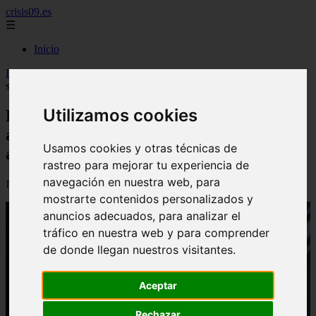
crisis09.es
☰
Inicio
Inicio
>
economia
>
El Gobierno desvela que la CNMV analiza la
salida de los Escribano del accionariado Indra
Utilizamos cookies
El Gobierno desvela que la CNMV
analiza la salida de los Escribano del
Usamos cookies y otras técnicas de
accionariado Indra
rastreo para mejorar tu experiencia de
navegación en nuestra web, para
📅 08/07/2026
mostrarte contenidos personalizados y
anuncios adecuados, para analizar el
tráfico en nuestra web y para comprender
de donde llegan nuestros visitantes.
Aceptar
Rechazar