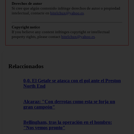
Derechos de autor
Si cree que algún contenido infringe derechos de autor o propiedad
intelectual, contacte en
bitelchux@yahoo.es
.
Copyright notice
If you believe any content infringes copyright or intellectual
property rights, please contact
bitelchux@yahoo.es
.
Relaccionados
0-0. El Getafe se atasca con el gol ante el Preston
North End
Alcaraz: "Con derrotas como esta se forja un
gran campeón"
Bellingham, tras la operación en el hombro:
"Nos vemos pronto"