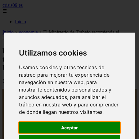
crisis09.es
☰
Inicio
Inicio
>
economia
>
El Ministerio de Trabajo recomienda el
teletrabajo ante la visita del Papa a Madrid, Canarias y Catalunya
El Ministerio de Trabajo recomienda el
Utilizamos cookies
teletrabajo ante la visita del Papa a
Madrid, Canarias y Catalunya
Usamos cookies y otras técnicas de
rastreo para mejorar tu experiencia de
📅 02/06/2026
navegación en nuestra web, para
mostrarte contenidos personalizados y
anuncios adecuados, para analizar el
tráfico en nuestra web y para comprender
de donde llegan nuestros visitantes.
Aceptar