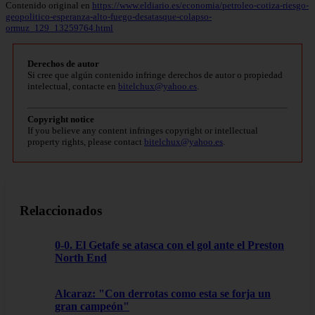
Contenido original en
https://www.eldiario.es/economia/petroleo-cotiza-riesgo-
geopolitico-esperanza-alto-fuego-desatasque-colapso-
ormuz_129_13259764.html
Derechos de autor
Si cree que algún contenido infringe derechos de autor o propiedad
intelectual, contacte en
bitelchux@yahoo.es
.
Copyright notice
If you believe any content infringes copyright or intellectual
property rights, please contact
bitelchux@yahoo.es
.
Relaccionados
0-0. El Getafe se atasca con el gol ante el Preston
North End
Alcaraz: "Con derrotas como esta se forja un
gran campeón"