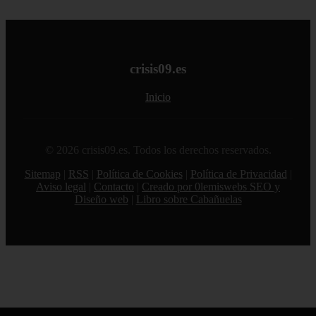
crisis09.es
Inicio
© 2026 crisis09.es. Todos los derechos reservados.
Sitemap
|
RSS
|
Política de Cookies
|
Política de Privacidad
|
Aviso legal
|
Contacto
|
Creado por 0lemiswebs SEO y
Diseño web
|
Libro sobre Cabañuelas