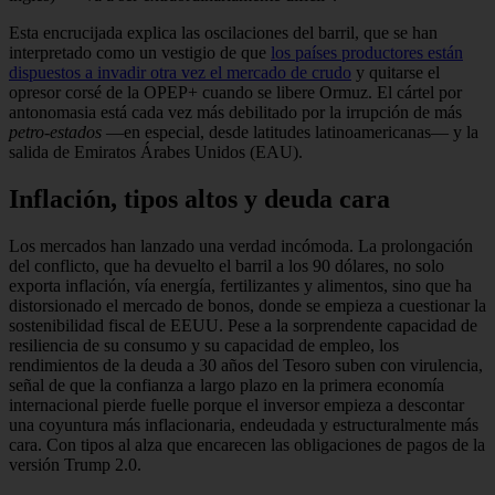
Esta encrucijada explica las oscilaciones del barril, que se han
interpretado como un vestigio de que
los países productores están
dispuestos a invadir otra vez el mercado de crudo
y quitarse el
opresor corsé de la OPEP+ cuando se libere Ormuz. El cártel por
antonomasia está cada vez más debilitado por la irrupción de más
petro-estados
—en especial, desde latitudes latinoamericanas— y la
salida de Emiratos Árabes Unidos (EAU).
Inflación, tipos altos y deuda cara
Los mercados han lanzado una verdad incómoda. La prolongación
del conflicto, que ha devuelto el barril a los 90 dólares, no solo
exporta inflación, vía energía, fertilizantes y alimentos, sino que ha
distorsionado el mercado de bonos, donde se empieza a cuestionar la
sostenibilidad fiscal de EEUU. Pese a la sorprendente capacidad de
resiliencia de su consumo y su capacidad de empleo, los
rendimientos de la deuda a 30 años del Tesoro suben con virulencia,
señal de que la confianza a largo plazo en la primera economía
internacional pierde fuelle porque el inversor empieza a descontar
una coyuntura más inflacionaria, endeudada y estructuralmente más
cara. Con tipos al alza que encarecen las obligaciones de pagos de la
versión Trump 2.0.