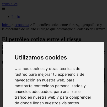
crisis09.es
☰
Inicio
Inicio
>
economia
>
El petróleo cotiza entre el riesgo geopolítico y
la esperanza de un alto el fuego que desatasque el colapso de Ormuz
El petróleo cotiza entre el riesgo
geopolítico y la esperanza de un alto el
fuego que desatasque el colapso de Ormuz
Utilizamos cookies
📅 31/05/2026
Usamos cookies y otras técnicas de
rastreo para mejorar tu experiencia de
navegación en nuestra web, para
mostrarte contenidos personalizados y
anuncios adecuados, para analizar el
tráfico en nuestra web y para comprender
de donde llegan nuestros visitantes.