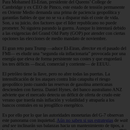
Para Mohamed El-Erian, presidente del Queens’ College de
Cambridge y ex CEO de Pimco, este estado de tensión permanente
en Oriente Medio demanda una prima de paciencia geopolítica y
garantías fiables de que no se va a disparar más el coste de vida.
Son, a su juicio, dos factores que el líder republicano no puede
prometer. Ni siguiera parando la guerra. Aunque lo intentará debido
a las exigencias del Grand Old Party (GOP) por atender con ciertas
opciones las elecciones de medio mandato de noviembre.
El gran reto para Trump —aduce El-Eiran,
director
en el pasado del
FMI— es eludir una “segunda ola inflacionaria” provocada por una
energía que eleva de forma persistente sus costes y que engordará
los tres déficits —fiscal, comercial y corriente— de EEUU.
El petróleo tiene la llave, pero no abre todas las puertas. La
intensificación de los ataques contra Irán catapulta el riesgo
geopolítico justo cuando las reservas de gasolina americanas
descienden con fuerza. Daniel Hynes, del banco australiano ANZ
advierte que el mercado detecta un déficit de oferta de crudo este
verano que traería más inflación y volatilidad y atraparía a los
bancos centrales en su jeroglífico energético.
Es por ello por lo que las autoridades monetarias del G-7 observan
este panorama con inquietud.
Aún no saben si sus estrategias
de
wait
and see
inclinarán sus balanzas hacia un mantenimiento de tipos, a