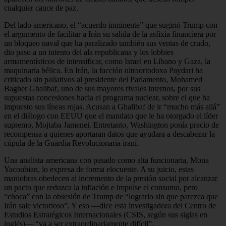
cualquier cauce de paz.
Del lado americano, el “acuerdo inminente” que sugirió Trump con
el argumento de facilitar a Irán su salida de la asfixia financiera por
un bloqueo naval que ha paralizado también sus ventas de crudo,
dio paso a un intento del ala republicana y los lobbies
armamentísticos de intensificar, como Israel en Líbano y Gaza, la
maquinaria bélica. En Irán, la facción ultraortodoxa Paydari ha
criticado sin paliativos al presidente del Parlamento, Mohamed
Bagher Ghalibaf, uno de sus mayores rivales internos, por sus
supuestas concesiones hacia el programa nuclear, sobre el que ha
impuesto sus líneas rojas. Acusan a Ghalibaf de ir “mucho más allá”
en el diálogo con EEUU que el mandato que le ha otorgado el líder
supremo, Mojtaba Jamenei. Entretanto, Washington ponía precio de
recompensa a quienes aportaran datos que ayudara a descabezar la
cúpula de la Guardia Revolucionaria iraní.
Una analista americana con pasado como alta funcionaria, Mona
Yacoubian, lo expresa de forma elocuente. A su juicio, estas
maniobras obedecen al incremento de la presión social por alcanzar
un pacto que reduzca la inflación e impulse el consumo, pero
“choca” con la obsesión de Trump de “lograrlo sin que parezca que
Irán sale victorioso”. Y eso —dice esta investigadora del Centro de
Estudios Estratégicos Internacionales (CSIS, según sus siglas en
inglés)— “va a ser extraordinariamente difícil”.