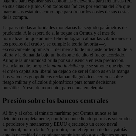
bajarlos para espolear sus economías o elevarlos para frenar sus IPC
en sus citas de junio. Con todos sus índices por encima del 2% que
marcan sus estatutos como tope para frenar los costes de sus cestas
de la compra.
La pausa de las autoridades monetarias ha seguido parámetros de
prudencia. A la espera de si la tregua en Ormuz y el mes de
normalización que admite Teherán logran calmar las vibraciones en
los precios del crudo y se cumple la teoría favorita —y
excesivamente optimista— del mercado de un ajuste ordenado de la
oferta y la demanda bajo un horizonte de alto el fuego acordado.
Aunque la unanimidad brilla por su ausencia en esta predicción.
Esencialmente, porque la
mano invisible
que se supone que rige en
el orden capitalista-liberal ha dejado de ser el único as en la manga.
Los vaivenes geopolíticos reclaman diagnósticos certeros sobre
riesgo militar y cálculos diplomáticos para tomar decisiones
bursátiles. Y eso, de momento, parece una entelequia.
Presión sobre los bancos centrales
Al fin y al cabo, el tránsito marítimo por Ormuz nunca se ha
detenido completamente, con Irán concediendo permisos soterrados
a petroleros y metaneros y EEUU ejerciendo un cerco naval
unilateral, por un lado. Y, por otro, con el régimen de los ayatolás
ante la necesidad de continuar suministrando a sus clientes su
oro