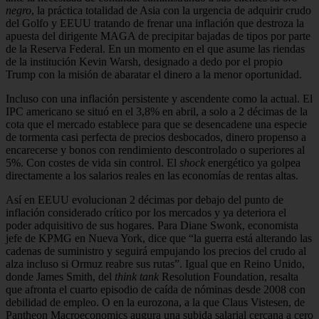
negro
, la práctica totalidad de Asia con la urgencia de adquirir crudo
del Golfo y EEUU tratando de frenar una inflación que destroza la
apuesta del dirigente MAGA de precipitar bajadas de tipos por parte
de la Reserva Federal. En un momento en el que asume las riendas
de la institución Kevin Warsh, designado a dedo por el propio
Trump con la misión de abaratar el dinero a la menor oportunidad.
Incluso con una inflación persistente y ascendente como la actual. El
IPC americano se situó en el 3,8% en abril, a solo a 2 décimas de la
cota que el mercado establece para que se desencadene una especie
de tormenta casi perfecta de precios desbocados, dinero propenso a
encarecerse y bonos con rendimiento descontrolado o superiores al
5%. Con costes de vida sin control. El
shock
energético ya golpea
directamente a los salarios reales en las economías de rentas altas.
Así en EEUU evolucionan 2 décimas por debajo del punto de
inflación considerado crítico por los mercados y ya deteriora el
poder adquisitivo de sus hogares. Para Diane Swonk, economista
jefe de KPMG en Nueva York, dice que “la guerra está alterando las
cadenas de suministro y seguirá empujando los precios del crudo al
alza incluso si Ormuz reabre sus rutas”. Igual que en Reino Unido,
donde James Smith, del
think tank
Resolution Foundation, resalta
que afronta el cuarto episodio de caída de nóminas desde 2008 con
debilidad de empleo. O en la eurozona, a la que Claus Vistesen, de
Pantheon Macroeconomics augura una subida salarial cercana a cero