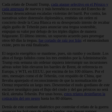
Cada relato de Donald Trump,
cada ataque selectivo en el Pérsico y
cada amenaza
de nuevos y más herméticos cercos del Estrecho de
Ormuz desencadenan escaladas violentas del barril. Por contra, las
narrativas sobre distensión diplomática, emitidas sin orden ni
concierto desde la Casa Blanca en su desesperado intento de recabar
algún guiño de Teherán para anunciar una tregua sostenible,
empujan su valor por debajo de los triples dígitos de manera
fulgurante. El último intento, un supuesto acuerdo para prorrogar
otros 60 días la tregua,
fue cortado de raíz por Irán
: el memorándum
existe, pero no está finalizado.
El negocio energético se mantiene, pues, sin rumbo y oscilante. Los
altos el fuego fallidos como los tres emitidos por la Administración
Trump esta semana sin ordenar siquiera interrumpir sus incursiones
aéreas sobre Irán elevaron los barriles de Brent, de referencia en
Europa, y WTI, en EEUU, por encima de los 100 dólares. Por el
otro, mensajes como el de Teherán, con respaldo de China, que
llevaba aparejado el reconocimiento de que la normalización de
Ormuz requeriría un largo mes. Desenredar el nudo gordiano de este
enclave neurálgico para el flujo del crudo y del gas pérsicos no será
fácil, alertaba Teherán. Por unas horas,
estos relatos desinflaron la
cotización del oro negro
hasta los 80 dólares.
Detrás de este combate dialéctico por controlar el relato de la guerra
aparecen los
halcones
de ambos bandos, que desean romper