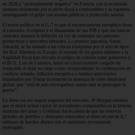
en 2026 y “profundamente negativa” en Francia, con la economía
alemana resistiendo por el alivio fiscal a combustibles y la española
amortiguando el golpe con ayudas públicas y protección salarial.
El temor político en el G-7 es que el encarecimiento energético frene
el consumo, el empleo y el dinamismo de sus PIB y que sus bancos
centrales ataquen la inflación en vez de estimular sus patrones
productivos y mercados laborales. La
premier
japonesa, Sanae
Takaichi, se ha sumado a las críticas
trumpistas
por el alza de tipos
del BoJ. Mientras en Europa, el repunte de los gastos militares y la
fragilidad fiscal han elevado el peligro de colisión entre gobiernos y
el BCE. Luis de Guindos, lanzó un cóctel molotov cargado de
realpolitik
al dejar su cargo como vicepresidente: la combinación de
conflicto armado, inflación energética y tumbos arancelarios
impulsados por Trump incrementa la amenaza de crisis financiera
global, que “será de más envergadura cuanto más se prorrogue la
guerra”.
En línea con los negros augurios del mercado. JP Morgan enfatiza
que el shock actual carece de precedentes comparables en la historia
moderna del crudo y Goldman Sachs alerta de que las reservas
globales de petróleo y derivados retroceden al ritmo récord de 8,7
millones de barriles diarios con el suministro severamente
restringido.