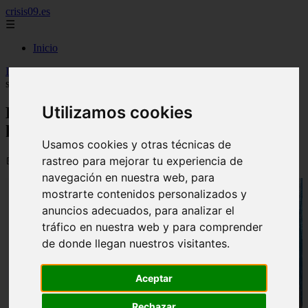
crisis09.es
☰
Inicio
Inicio
>
economia
>
El precio del suelo urbano sube un 8,7 % hasta
su récord en 14 años
Utilizamos cookies
El precio del suelo urbano sube un 8,7 %
hasta su récord en 14 años
Usamos cookies y otras técnicas de
rastreo para mejorar tu experiencia de
📅 24/06/2026
navegación en nuestra web, para
mostrarte contenidos personalizados y
anuncios adecuados, para analizar el
tráfico en nuestra web y para comprender
de donde llegan nuestros visitantes.
Aceptar
Rechazar