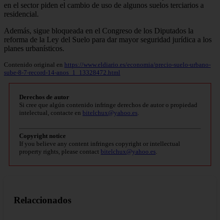
en el sector piden el cambio de uso de algunos suelos terciarios a
residencial.
Además, sigue bloqueada en el Congreso de los Diputados la
reforma de la Ley del Suelo para dar mayor seguridad jurídica a los
planes urbanísticos.
Contenido original en
https://www.eldiario.es/economia/precio-suelo-urbano-
sube-8-7-record-14-anos_1_13328472.html
Derechos de autor
Si cree que algún contenido infringe derechos de autor o propiedad
intelectual, contacte en
bitelchux@yahoo.es
.
Copyright notice
If you believe any content infringes copyright or intellectual
property rights, please contact
bitelchux@yahoo.es
.
Relaccionados