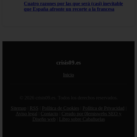
Cuatro razones por las que será (casi) inevitable
que España afronte un recorte a la francesa
crisis09.es
Inicio
© 2026 crisis09.es. Todos los derechos reservados.
Sitemap
|
RSS
|
Política de Cookies
|
Política de Privacidad
|
Aviso legal
|
Contacto
|
Creado por 0lemiswebs SEO y
Diseño web
|
Libro sobre Cabañuelas