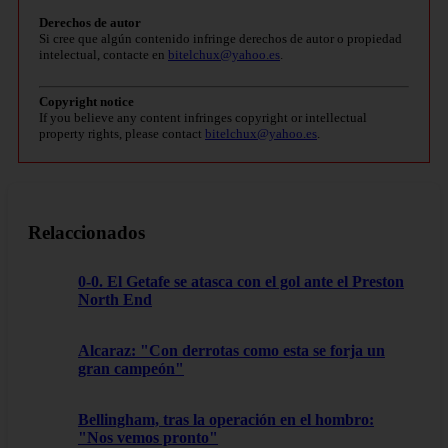
Derechos de autor
Si cree que algún contenido infringe derechos de autor o propiedad
intelectual, contacte en
bitelchux@yahoo.es
.
Copyright notice
If you believe any content infringes copyright or intellectual
property rights, please contact
bitelchux@yahoo.es
.
Relaccionados
0-0. El Getafe se atasca con el gol ante el Preston
North End
Alcaraz: "Con derrotas como esta se forja un
gran campeón"
Bellingham, tras la operación en el hombro:
"Nos vemos pronto"