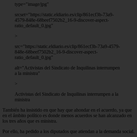
type="image/jpg"
srcset="https://static.eldiario.es/clip/861ecf3b-73a9-
4579-848e-68beef7502b2_16-9-discover-aspect-
ratio_default_0.jpg"
>
src="https://static.eldiario.es/clip/861ecf3b-73a9-4579-
848e-68beef7502b2_16-9-discover-aspect-
ratio_default_0.jpg"
alt="Activistas del Sindicato de Inquilinas interrumpen
a la ministra"
>
Activistas del Sindicato de Inquilinas interrumpen a la
ministra
También ha insistido en que hay que ahondar en el acuerdo, ya que
en el ámbito político es donde menos acuerdos se han alcanzado en
los tres años que es ministra.
Por ello, ha pedido a los diputados que atiendan a la demanda social.