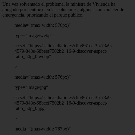
Una vez solventado el problema, la ministra de Vivienda ha
abogado por centrarse en las soluciones, algunas con carácter de
emergencia, priorizando el parque público.
media="(max-width: 576px)"
type="image/webp"
srcset="https://static.eldiario.es/clip/861ecf3b-73a9-
4579-848e-68beef7502b2_16-9-discover-aspect-
ratio_50p_0.webp"
>
media="(max-width: 576px)"
type="image/jpg"
srcset="https://static.eldiario.es/clip/861ecf3b-73a9-
4579-848e-68beef7502b2_16-9-discover-aspect-
ratio_50p_0.jpg"
>
media="(max-width: 767px)"