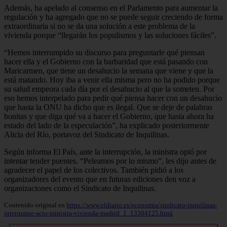
Además, ha apelado al consenso en el Parlamento para aumentar la
regulación y ha agregado que no se puede seguir creciendo de forma
extraordinaria si no se da una solución a este problema de la
vivienda porque “llegarán los populismos y las soluciones fáciles”.
“Hemos interrumpido su discurso para preguntarle qué piensan
hacer ella y el Gobierno con la barbaridad que está pasando con
Maricarmen, que tiene un desahucio la semana que viene y que la
está matando. Hoy iba a venir ella misma pero no ha podido porque
su salud empeora cada día por el desahucio al que la someten. Por
eso hemos interpelado para pedir qué piensa hacer con un desahucio
que hasta la ONU ha dicho que es ilegal. Que se deje de palabras
bonitas y que diga qué va a hacer el Gobierno, que hasta ahora ha
estado del lado de la especulación”, ha explicado posteriormente
Alicia del Río, portavoz del Sindicato de Inquilinas.
Según informa El País, ante la interrupción, la ministra optó por
intentar tender puentes. “Peleamos por lo mismo”, les dijo antes de
agradecer el papel de los colectivos. También pidió a los
organizadores del evento que en futuras ediciones den voz a
organizaciones como el Sindicato de Inquilinas.
Contenido original en
https://www.eldiario.es/economia/sindicato-inquilinas-
interrumpe-acto-ministra-vivienda-madrid_1_13304125.html