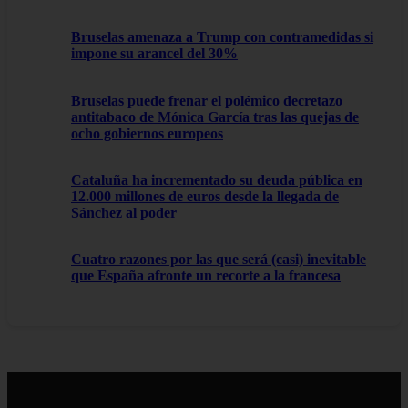
Bruselas amenaza a Trump con contramedidas si
impone su arancel del 30%
Bruselas puede frenar el polémico decretazo
antitabaco de Mónica García tras las quejas de
ocho gobiernos europeos
Cataluña ha incrementado su deuda pública en
12.000 millones de euros desde la llegada de
Sánchez al poder
Cuatro razones por las que será (casi) inevitable
que España afronte un recorte a la francesa