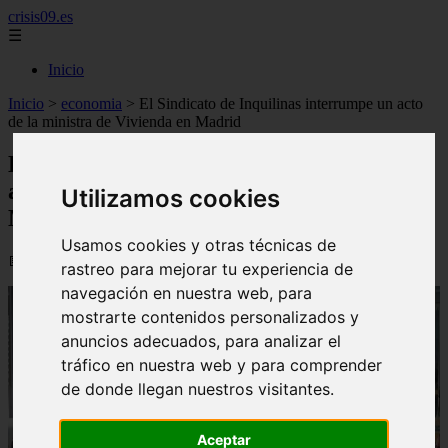
crisis09.es
☰
Inicio
Inicio
>
economia
>
El Sindicato de Inquilinas interrumpe un acto
de la ministra de Vivienda en Madrid
El Sindicato de Inquilinas interrumpe un
acto de la ministra de Vivienda en
Utilizamos cookies
Madrid
Usamos cookies y otras técnicas de
📅 16/06/2026
rastreo para mejorar tu experiencia de
navegación en nuestra web, para
mostrarte contenidos personalizados y
anuncios adecuados, para analizar el
tráfico en nuestra web y para comprender
de donde llegan nuestros visitantes.
Aceptar