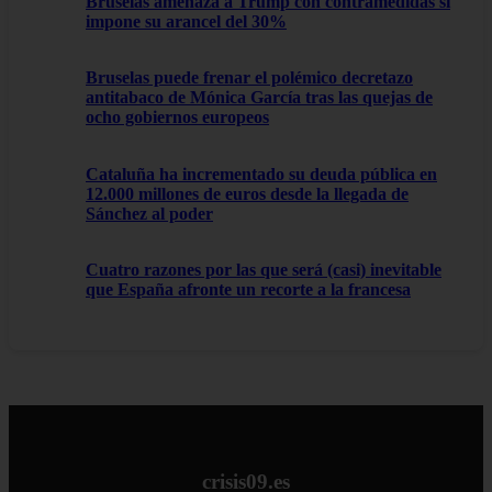
Bruselas amenaza a Trump con contramedidas si
impone su arancel del 30%
Bruselas puede frenar el polémico decretazo
antitabaco de Mónica García tras las quejas de
ocho gobiernos europeos
Cataluña ha incrementado su deuda pública en
12.000 millones de euros desde la llegada de
Sánchez al poder
Cuatro razones por las que será (casi) inevitable
que España afronte un recorte a la francesa
crisis09.es