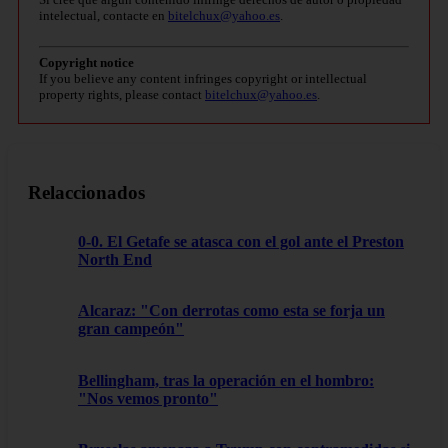
intelectual, contacte en
bitelchux@yahoo.es
.
Copyright notice
If you believe any content infringes copyright or intellectual
property rights, please contact
bitelchux@yahoo.es
.
Relaccionados
0-0. El Getafe se atasca con el gol ante el Preston
North End
Alcaraz: "Con derrotas como esta se forja un
gran campeón"
Bellingham, tras la operación en el hombro:
"Nos vemos pronto"