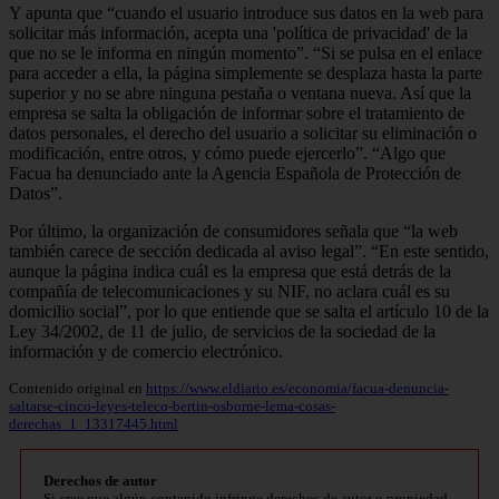
Y apunta que “cuando el usuario introduce sus datos en la web para
solicitar más información, acepta una 'política de privacidad' de la
que no se le informa en ningún momento”. “Si se pulsa en el enlace
para acceder a ella, la página simplemente se desplaza hasta la parte
superior y no se abre ninguna pestaña o ventana nueva. Así que la
empresa se salta la obligación de informar sobre el tratamiento de
datos personales, el derecho del usuario a solicitar su eliminación o
modificación, entre otros, y cómo puede ejercerlo”. “Algo que
Facua ha denunciado ante la Agencia Española de Protección de
Datos”.
Por último, la organización de consumidores señala que “la web
también carece de sección dedicada al aviso legal”. “En este sentido,
aunque la página indica cuál es la empresa que está detrás de la
compañía de telecomunicaciones y su NIF, no aclara cuál es su
domicilio social”, por lo que entiende que se salta el artículo 10 de la
Ley 34/2002, de 11 de julio, de servicios de la sociedad de la
información y de comercio electrónico.
Contenido original en
https://www.eldiario.es/economia/facua-denuncia-
saltarse-cinco-leyes-teleco-bertin-osborne-lema-cosas-
derechas_1_13317445.html
Derechos de autor
Si cree que algún contenido infringe derechos de autor o propiedad