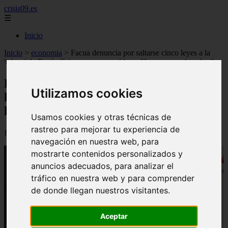
crisis09.es
☰
Inicio
Inicio
>
economia
>
Facua denuncia por saltarse cinco leyes a la
'teleco' de Bertín Osborne que usa el lema "Las cosas a derechas"
Facua denuncia por saltarse cinco leyes a
Utilizamos cookies
la 'teleco' de Bertín Osborne que usa el
lema "Las cosas a derechas"
Usamos cookies y otras técnicas de
rastreo para mejorar tu experiencia de
📅 21/06/2026
navegación en nuestra web, para
mostrarte contenidos personalizados y
anuncios adecuados, para analizar el
tráfico en nuestra web y para comprender
de donde llegan nuestros visitantes.
Aceptar