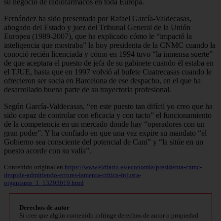
su negocio de radiofármacos en toda Europa.
Fernández ha sido presentada por Rafael García-Valdecasas,
abogado del Estado y juez del Tribunal General de la Unión
Europea (1989-2007), que ha explicado cómo le “impactó la
inteligencia que mostraba” la hoy presidenta de la CNMC cuando la
conoció recién licenciada y cómo en 1994 tuvo “la inmensa suerte”
de que aceptara el puesto de jefa de su gabinete cuando él estaba en
el TJUE, hasta que en 1997 volvió al bufete Cuatrecasas cuando le
ofrecieron ser socia en Barcelona de ese despacho, en el que ha
desarrollado buena parte de su trayectoria profesional.
Según García-Valdecasas, “en este puesto tan difícil yo creo que ha
sido capaz de controlar con eficacia y con tacto” el funcionamiento
de la competencia en un mercado donde hay “operadores con un
gran poder”. Y ha confiado en que una vez expire su mandato “el
Gobierno sea consciente del potencial de Cani” y “la sitúe en un
puesto acorde con su valía”.
Contenido original en
https://www.eldiario.es/economia/presidenta-cnmc-
despide-admitiendo-errores-lamenta-critica-injusta-
organismo_1_13293019.html
Derechos de autor
Si cree que algún contenido infringe derechos de autor o propiedad