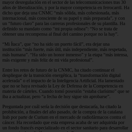
mayor desregulación en el sector de las telecomunicaciones tras 30
años de liberalización, y por la mayor competencia en ferrocarril. Ha
dicho que deja una CNMC “más sólida, más cohesionada, más
internacional, más consciente de su papel y más preparada”, y con
un “futuro claro” para las carreras profesionales de su plantilla. Ha
definido su mandato como “mi propia odisea”: “No se trata de
obtener una recompensa al final del camino porque no la hay”.
“Mi Ítaca”, que “no ha sido un puerto fácil”, era dejar una
institución “más fuerte, más útil, más independiente, más respetada,
más humana”. “Ha sido un honor inmenso” y la etapa “más intensa,
más exigente y más feliz de mi vida profesional”.
Entre los retos de futuro de la CNMC, ha citado continuar el
despliegue de la transición energética, la “transformación digital
acelerada” o el impacto de la Inteligencia Artificial. Ha lamentado
que no se haya revisado la Ley de Defensa de la Competencia en
materia de cárteles. Cuando tomó posesión “estaba clarísimo” que se
iba a actualizar, pero “a fecha de hoy sigue sin aprobarse”.
Preguntada por cuál sería la decisión que destacaría, ha citado la
prohibición, a finales del año pasado, de la compra de la catalana
Irab por parte de Curium en el mercado de radiofármacos contra el
cáncer. Ha recordado que esta empresa acaba de ser adquirida por
un fondo francés especializado en el sector sanitario para desarrollar