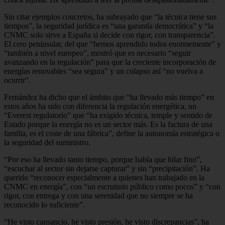
Sin citar ejemplos concretos, ha subrayado que “la técnica tiene sus
tiempos”, la seguridad jurídica es “una garantía democrática” y “la
CNMC solo sirve a España si decide con rigor, con transparencia”.
El cero peninsular, del que “hemos aprendido todos enormemente” y
“también a nivel europeo”, mostró que es necesario “seguir
avanzando en la regulación” para que la creciente incorporación de
energías renovables “sea segura” y un colapso así “no vuelva a
ocurrir”.
Fernández ha dicho que el ámbito que “ha llevado más tiempo” en
estos años ha sido con diferencia la regulación energética, un
“Everest regulatorio” que “ha exigido técnica, temple y sentido de
Estado porque la energía no es un sector más. Es la factura de una
familia, es el coste de una fábrica”, define la autonomía estratégica o
la seguridad del suministro.
“Por eso ha llevado tanto tiempo, porque había que hilar fino”,
“escuchar al sector sin dejarse capturar” y sin “precipitación”. Ha
querido “reconocer especialmente a quienes han trabajado en la
CNMC en energía”, con “un escrutinio público como pocos” y “con
rigor, con entrega y con una serenidad que no siempre se ha
reconocido lo suficiente”.
“He visto cansancio, he visto presión, he visto discrepancias”, ha