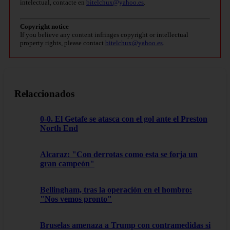
intelectual, contacte en
bitelchux@yahoo.es
.
Copyright notice
If you believe any content infringes copyright or intellectual
property rights, please contact
bitelchux@yahoo.es
.
Relaccionados
0-0. El Getafe se atasca con el gol ante el Preston
North End
Alcaraz: "Con derrotas como esta se forja un
gran campeón"
Bellingham, tras la operación en el hombro:
"Nos vemos pronto"
Bruselas amenaza a Trump con contramedidas si