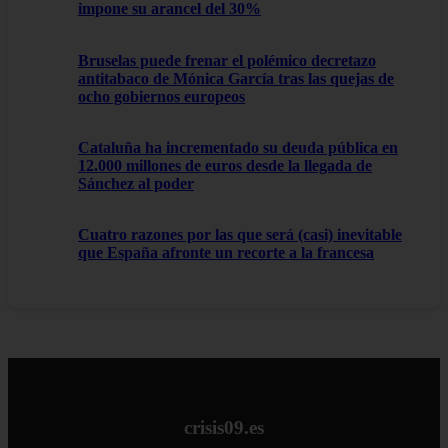
impone su arancel del 30%
Bruselas puede frenar el polémico decretazo
antitabaco de Mónica García tras las quejas de
ocho gobiernos europeos
Cataluña ha incrementado su deuda pública en
12.000 millones de euros desde la llegada de
Sánchez al poder
Cuatro razones por las que será (casi) inevitable
que España afronte un recorte a la francesa
crisis09.es