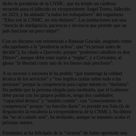
dicho la presidenta de la CNMC, que ha tenido un cariñoso
recuerdo para el fallecido ex vicepresidente Ángel Torres, fallecido
en 2023, y ha alabado “a todos los trabajadores” del organismo.
“Ellos son la CNMC, no son titulares”. Las instituciones son una
“mezcla de inteligencia, paciencia y decencia que permite que un
país funcione un poco mejor”.
Con un discurso con referencias a Baltasar Gracián, aragonés como
ella (apelando a la “prudencia activa”, que “es pensar antes de
decidir”), ha citado a Quevedo, porque “poderoso caballero es don
Dinero”, aunque debe estar sujeto a “reglas”, y a Cervantes, al
glosar “la libertad como uno de los bienes más preciosos”.
A su sucesor o sucesora le ha pedido “que mantenga la calidad
técnica de los servicios” y “eso implica cuidar sobre todo a las
personas” porque la competencia para captar talento es “durísima”.
Ha pedido que la persona elegida para sustituirla, que el Gobierno
debe pactar con los grupos políticos, tenga dos cualidades:
“capacidad técnica” y “sentido común”, con “conocimiento de
competencia” porque “su función diaria” es presidir esa Sala (la de
Regulación la encabeza la vicepresidencia de la CNMC). Su último
día “no sé cuándo será”, ha deslizado, aunque su mandato acaba el
próximo martes.
Fernández se ha felicitado de la “victoria” de haber aprobado una