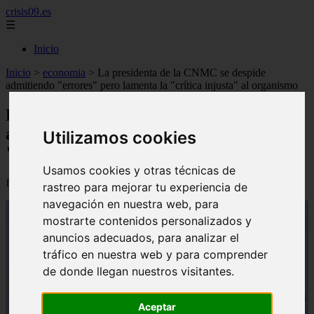
crisis09.es
☰
Inicio
Inicio
>
economia
>
La presidenta de la CNMC se despide
admitiendo "errores" pero lamenta la "crítica injusta" al organismo
La presidenta de la CNMC se despide
admitiendo "errores" pero lamenta la
Utilizamos cookies
"crítica injusta" al organismo
Usamos cookies y otras técnicas de
📅 11/06/2026
rastreo para mejorar tu experiencia de
navegación en nuestra web, para
mostrarte contenidos personalizados y
anuncios adecuados, para analizar el
tráfico en nuestra web y para comprender
de donde llegan nuestros visitantes.
Aceptar