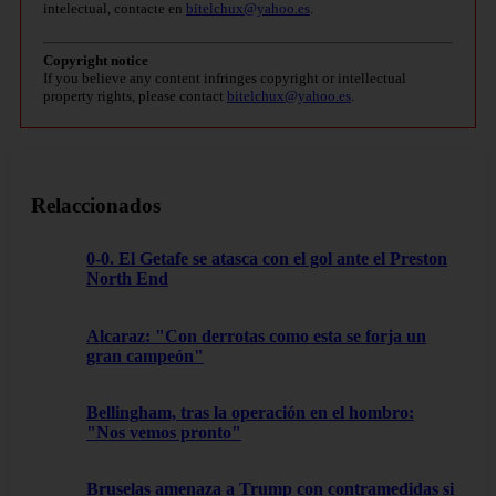
intelectual, contacte en
bitelchux@yahoo.es
.
Copyright notice
If you believe any content infringes copyright or intellectual
property rights, please contact
bitelchux@yahoo.es
.
Relaccionados
0-0. El Getafe se atasca con el gol ante el Preston
North End
Alcaraz: "Con derrotas como esta se forja un
gran campeón"
Bellingham, tras la operación en el hombro:
"Nos vemos pronto"
Bruselas amenaza a Trump con contramedidas si