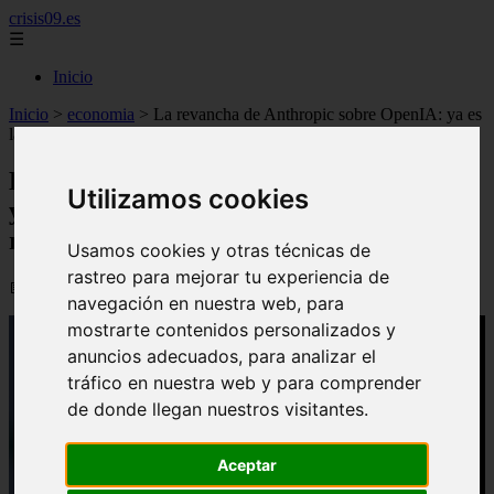
crisis09.es
☰
Inicio
Inicio
>
economia
>
La revancha de Anthropic sobre OpenIA: ya es
la compañía de IA más valiosa y roza el billón de dólares
La revancha de Anthropic sobre OpenIA:
Utilizamos cookies
ya es la compañía de IA más valiosa y
roza el billón de dólares
Usamos cookies y otras técnicas de
rastreo para mejorar tu experiencia de
📅 29/05/2026
navegación en nuestra web, para
mostrarte contenidos personalizados y
anuncios adecuados, para analizar el
tráfico en nuestra web y para comprender
de donde llegan nuestros visitantes.
Aceptar