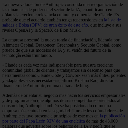
La nueva valoración de Anthropic consolida una reorganización de
las dinámicas de poder en el sector de la IA, cuantificando en
dólares la creciente relevancia cultural y comercial de Claude. Es
probable que el acuerdo también tenga repercusiones en
la lista de
salidas a Bolsa (OPV) de gran éxito de este año
, que incluye a sus
rivales OpenAI y la SpaceX de Elon Musk.
La empresa presentó la nueva ronda de financiación, liderada por
Altimeter Capital, Dragoneer, Greenoaks y Sequoia Capital, como
prueba de que sus modelos de IA y su visión del futuro de la
tecnología están triunfando.
«Claude es cada vez más indispensable para nuestra creciente
comunidad global de clientes, y trabajamos sin descanso para que
herramientas como Claude Code y Cowork sean más útiles, potentes
y adaptables a sus necesidades», afirmó Krishna Rao, director
financiero de Anthropic, en una entrada de blog.
Además de orientar su negocio más hacia los servicios empresariales
y de programación que algunos de sus competidores orientados al
consumidor, Anthropic también se ha posicionado como una
empresa más centrada en la seguridad. Uno de los cofundadores de
Anthropic estuvo presente a principios de este mes en
la publicación
por parte del Papa León XIV de una encíclica
de más de 43.000
palabras que advertía sobre los peligros de la IA y pedía que se