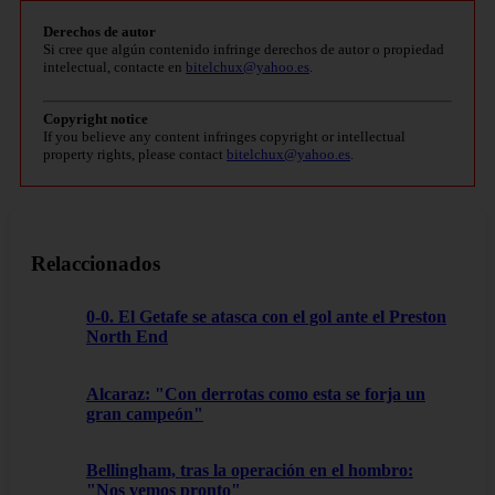
Derechos de autor
Si cree que algún contenido infringe derechos de autor o propiedad
intelectual, contacte en
bitelchux@yahoo.es
.
Copyright notice
If you believe any content infringes copyright or intellectual
property rights, please contact
bitelchux@yahoo.es
.
Relaccionados
0-0. El Getafe se atasca con el gol ante el Preston
North End
Alcaraz: "Con derrotas como esta se forja un
gran campeón"
Bellingham, tras la operación en el hombro:
"Nos vemos pronto"