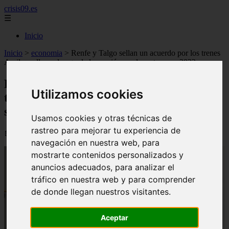
crisis09.es
☰
Inicio
Inicio
>
economia
>
Renfe y Talgo sellan un acuerdo por los trenes
Avril que lleva el pago de la sanción por los retrasos a 2032
Renfe y Talgo sellan un acuerdo por los
Utilizamos cookies
trenes Avril que lleva el pago de la
sanción por los retrasos a 2032
Usamos cookies y otras técnicas de
rastreo para mejorar tu experiencia de
📅 03/07/2026
navegación en nuestra web, para
mostrarte contenidos personalizados y
anuncios adecuados, para analizar el
tráfico en nuestra web y para comprender
de donde llegan nuestros visitantes.
Aceptar