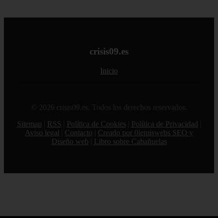
crisis09.es
Inicio
© 2026 crisis09.es. Todos los derechos reservados.
Sitemap
|
RSS
|
Política de Cookies
|
Política de Privacidad
|
Aviso legal
|
Contacto
|
Creado por 0lemiswebs SEO y
Diseño web
|
Libro sobre Cabañuelas