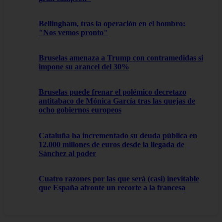
Bellingham, tras la operación en el hombro:
"Nos vemos pronto"
Bruselas amenaza a Trump con contramedidas si
impone su arancel del 30%
Bruselas puede frenar el polémico decretazo
antitabaco de Mónica García tras las quejas de
ocho gobiernos europeos
Cataluña ha incrementado su deuda pública en
12.000 millones de euros desde la llegada de
Sánchez al poder
Cuatro razones por las que será (casi) inevitable
que España afronte un recorte a la francesa