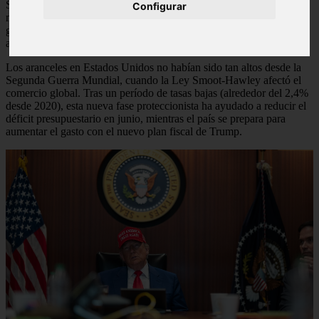
Solo China, Canadá y la Unión Europea han respondido con
Configurar
medidas similares, aunque sin éxito. China, en particular, ha visto
gravados sus productos con aranceles del 30%, lo que la ha llevado
a implementar estímulos fiscales para mitigar el impacto económico.
Los aranceles en Estados Unidos no habían sido tan altos desde la
Segunda Guerra Mundial, cuando la Ley Smoot-Hawley afectó el
comercio global. Tras un período de tasas bajas (alrededor del 2,4%
desde 2020), esta nueva fase proteccionista ha ayudado a reducir el
déficit presupuestario en junio, mientras el país se prepara para
aumentar el gasto con el nuevo plan fiscal de Trump.