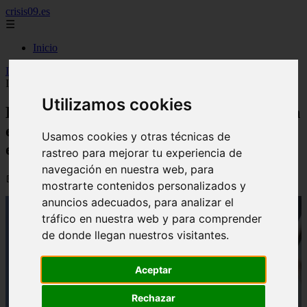
crisis09.es
☰
Inicio
Inicio
>
economia
>
El banco suizo UBS eleva su participación en
Indra por encima del 4,5%, valorada en 415 millones
Utilizamos cookies
El banco suizo UBS eleva su participación
en Indra por encima del 4,5%, valorada
Usamos cookies y otras técnicas de
en 415 millones
rastreo para mejorar tu experiencia de
navegación en nuestra web, para
📅 03/07/2026
mostrarte contenidos personalizados y
anuncios adecuados, para analizar el
tráfico en nuestra web y para comprender
de donde llegan nuestros visitantes.
Aceptar
Rechazar