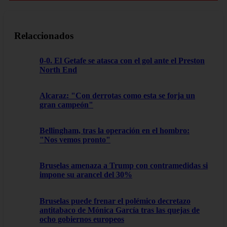
Relaccionados
0-0. El Getafe se atasca con el gol ante el Preston
North End
Alcaraz: "Con derrotas como esta se forja un
gran campeón"
Bellingham, tras la operación en el hombro:
"Nos vemos pronto"
Bruselas amenaza a Trump con contramedidas si
impone su arancel del 30%
Bruselas puede frenar el polémico decretazo
antitabaco de Mónica García tras las quejas de
ocho gobiernos europeos