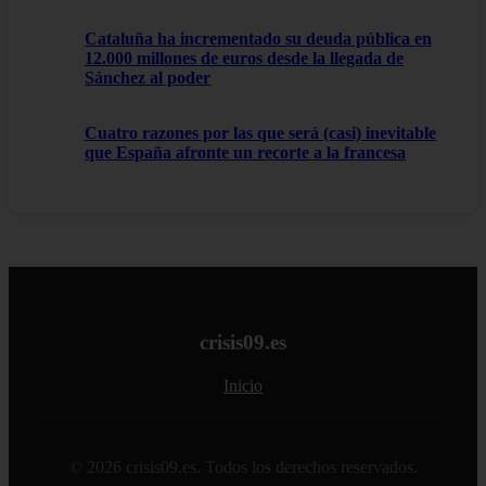
Cataluña ha incrementado su deuda pública en
12.000 millones de euros desde la llegada de
Sánchez al poder
Cuatro razones por las que será (casi) inevitable
que España afronte un recorte a la francesa
crisis09.es
Inicio
© 2026 crisis09.es. Todos los derechos reservados.