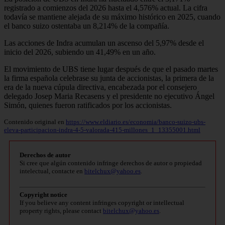
registrado a comienzos del 2026 hasta el 4,576% actual. La cifra
todavía se mantiene alejada de su máximo histórico en 2025, cuando
el banco suizo ostentaba un 8,214% de la compañía.
Las acciones de Indra acumulan un ascenso del 5,97% desde el
inicio del 2026, subiendo un 41,49% en un año.
El movimiento de UBS tiene lugar después de que el pasado martes
la firma española celebrase su junta de accionistas, la primera de la
era de la nueva cúpula directiva, encabezada por el consejero
delegado Josep Maria Recasens y el presidente no ejecutivo Ángel
Simón, quienes fueron ratificados por los accionistas.
Contenido original en
https://www.eldiario.es/economia/banco-suizo-ubs-
eleva-participacion-indra-4-5-valorada-415-millones_1_13355001.html
Derechos de autor
Si cree que algún contenido infringe derechos de autor o propiedad
intelectual, contacte en
bitelchux@yahoo.es
.
Copyright notice
If you believe any content infringes copyright or intellectual
property rights, please contact
bitelchux@yahoo.es
.