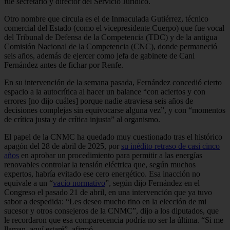
fue secretario y director del Servicio Jurídico.
Otro nombre que circula es el de Inmaculada Gutiérrez, técnico
comercial del Estado (como el vicepresidente Cuerpo) que fue vocal
del Tribunal de Defensa de la Competencia (TDC) y de la antigua
Comisión Nacional de la Competencia (CNC), donde permaneció
seis años, además de ejercer como jefa de gabinete de Cani
Fernández antes de fichar por Renfe.
En su intervención de la semana pasada, Fernández concedió cierto
espacio a la autocrítica al hacer un balance “con aciertos y con
errores [no dijo cuáles] porque nadie atraviesa seis años de
decisiones complejas sin equivocarse alguna vez”, y con “momentos
de crítica justa y de crítica injusta” al organismo.
El papel de la CNMC ha quedado muy cuestionado tras el histórico
apagón del 28 de abril de 2025, por
su inédito retraso de casi cinco
años
en aprobar un procedimiento para permitir a las energías
renovables controlar la tensión eléctrica que, según muchos
expertos, habría evitado ese cero energético. Esa inacción no
equivale a un “
vacío normativo
”, según dijo Fernández en el
Congreso el pasado 21 de abril, en una intervención que ya tuvo
sabor a despedida: “Les deseo mucho tino en la elección de mi
sucesor y otros consejeros de la CNMC”, dijo a los diputados, que
le recordaron que esa comparecencia podría no ser la última. “Si me
llaman, aquí estaré”, afirmó.