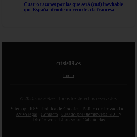
Cuatro razones por las que será (casi) inevitable
que España afronte un recorte a la francesa
crisis09.es
Inicio
© 2026 crisis09.es. Todos los derechos reservados.
Sitemap
|
RSS
|
Política de Cookies
|
Política de Privacidad
|
Aviso legal
|
Contacto
|
Creado por 0lemiswebs SEO y
Diseño web
|
Libro sobre Cabañuelas