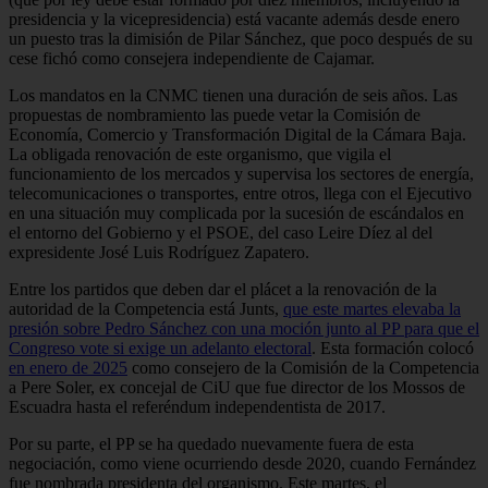
presidencia y la vicepresidencia) está vacante además desde enero
un puesto tras la dimisión de Pilar Sánchez, que poco después de su
cese fichó como consejera independiente de Cajamar.
Los mandatos en la CNMC tienen una duración de seis años. Las
propuestas de nombramiento las puede vetar la Comisión de
Economía, Comercio y Transformación Digital de la Cámara Baja.
La obligada renovación de este organismo, que vigila el
funcionamiento de los mercados y supervisa los sectores de energía,
telecomunicaciones o transportes, entre otros, llega con el Ejecutivo
en una situación muy complicada por la sucesión de escándalos en
el entorno del Gobierno y el PSOE, del caso Leire Díez al del
expresidente José Luis Rodríguez Zapatero.
Entre los partidos que deben dar el plácet a la renovación de la
autoridad de la Competencia está Junts,
que este martes elevaba la
presión sobre Pedro Sánchez con una moción junto al PP para que el
Congreso vote si exige un adelanto electoral
. Esta formación colocó
en enero de 2025
como consejero de la Comisión de la Competencia
a Pere Soler, ex concejal de CiU que fue director de los Mossos de
Escuadra hasta el referéndum independentista de 2017.
Por su parte, el PP se ha quedado nuevamente fuera de esta
negociación, como viene ocurriendo desde 2020, cuando Fernández
fue nombrada presidenta del organismo. Este martes, el