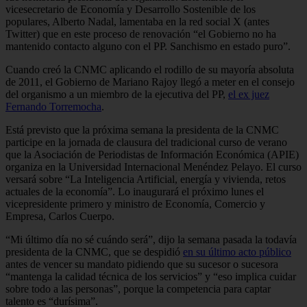
vicesecretario de Economía y Desarrollo Sostenible de los
populares, Alberto Nadal, lamentaba en la red social X (antes
Twitter) que en este proceso de renovación “el Gobierno no ha
mantenido contacto alguno con el PP. Sanchismo en estado puro”.
Cuando creó la CNMC aplicando el rodillo de su mayoría absoluta
de 2011, el Gobierno de Mariano Rajoy llegó a meter en el consejo
del organismo a un miembro de la ejecutiva del PP,
el ex juez
Fernando Torremocha
.
Está previsto que la próxima semana la presidenta de la CNMC
participe en la jornada de clausura del tradicional curso de verano
que la Asociación de Periodistas de Información Económica (APIE)
organiza en la Universidad Internacional Menéndez Pelayo. El curso
versará sobre “La Inteligencia Artificial, energía y vivienda, retos
actuales de la economía”. Lo inaugurará el próximo lunes el
vicepresidente primero y ministro de Economía, Comercio y
Empresa, Carlos Cuerpo.
“Mi último día no sé cuándo será”, dijo la semana pasada la todavía
presidenta de la CNMC, que se despidió
en su último acto público
antes de vencer su mandato pidiendo que su sucesor o sucesora
“mantenga la calidad técnica de los servicios” y “eso implica cuidar
sobre todo a las personas”, porque la competencia para captar
talento es “durísima”.