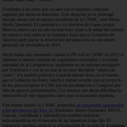
Fernández y los otros dos vocales con el mandato caducado
seguirán por ahora en funciones. Esta situación ya se prolongó
durante meses con el anterior presidente de la CNMC, José María
Marín Quemada. El catedrático y ex directivo de Cepsa (actual
Moeve) estuvo casi un año en funciones junto a la mitad del consejo
de entonces tras caducar su mandato, hasta que el Gobierno de
Sánchez pudo pactar la renovación del pleno tras las elecciones
generales de noviembre de 2019.
Marín había sido nombrado cuando el PP creó la CNMC en 2013 al
fulminar el anterior modelo de reguladores sectoriales y la extinta
autoridad de la Competencia, basándose en un informe encargado
por Telefónica y con la excusa de un muy discutible “ahorro de
costes”. Un modelo polémico y prácticamente único en el mundo
que el Gobierno de Pedro Sánchez intentó revertir con un proyecto
de ley para recuperar la CNE que ha encallado en el Congreso por
falta de apoyos parlamentarios. Los mismos que ahora dificultan la
renovación de este organismo clave para la economía española.
Este mismo martes, la CNMC anunciaba
un expediente sancionador
a los seis bancos del Ibex 35
(Bankinter, Banco Santander, BBVA,
Unicaja, CaixaBank y Sabadell) por posibles prácticas
anticompetitivas en el mercado de las hipotecas a tipo fijo. El
organismo también anunció la actualización de su guía de programas