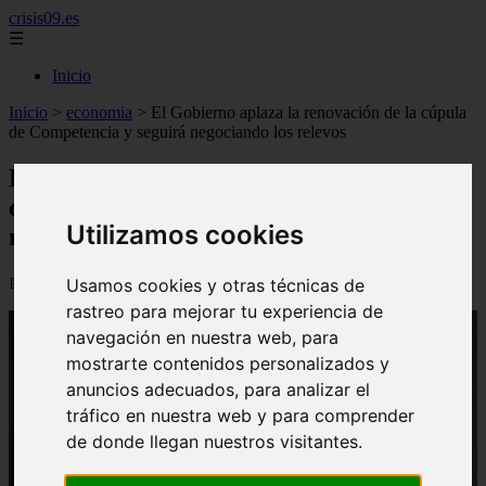
crisis09.es
☰
Inicio
Inicio
>
economia
>
El Gobierno aplaza la renovación de la cúpula
de Competencia y seguirá negociando los relevos
El Gobierno aplaza la renovación de la
cúpula de Competencia y seguirá
Utilizamos cookies
negociando los relevos
📅 17/06/2026
Usamos cookies y otras técnicas de
rastreo para mejorar tu experiencia de
navegación en nuestra web, para
mostrarte contenidos personalizados y
anuncios adecuados, para analizar el
tráfico en nuestra web y para comprender
de donde llegan nuestros visitantes.