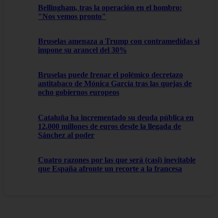
Bellingham, tras la operación en el hombro:
"Nos vemos pronto"
Bruselas amenaza a Trump con contramedidas si
impone su arancel del 30%
Bruselas puede frenar el polémico decretazo
antitabaco de Mónica García tras las quejas de
ocho gobiernos europeos
Cataluña ha incrementado su deuda pública en
12.000 millones de euros desde la llegada de
Sánchez al poder
Cuatro razones por las que será (casi) inevitable
que España afronte un recorte a la francesa