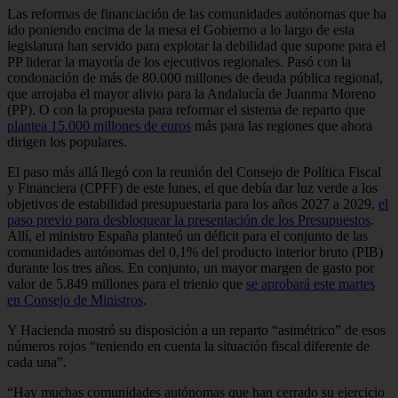
Las reformas de financiación de las comunidades autónomas que ha
ido poniendo encima de la mesa el Gobierno a lo largo de esta
legislatura han servido para explotar la debilidad que supone para el
PP liderar la mayoría de los ejecutivos regionales. Pasó con la
condonación de más de 80.000 millones de deuda pública regional,
que arrojaba el mayor alivio para la Andalucía de Juanma Moreno
(PP). O con la propuesta para reformar el sistema de reparto que
plantea 15.000 millones de euros
más para las regiones que ahora
dirigen los populares.
El paso más allá llegó con la reunión del Consejo de Política Fiscal
y Financiera (CPFF) de este lunes, el que debía dar luz verde a los
objetivos de estabilidad presupuestaria para los años 2027 a 2029,
el
paso previo para desbloquear la presentación de los Presupuestos
.
Allí, el ministro España planteó un déficit para el conjunto de las
comunidades autónomas del 0,1% del producto interior bruto (PIB)
durante los tres años. En conjunto, un mayor margen de gasto por
valor de 5.849 millones para el trienio que
se aprobará este martes
en Consejo de Ministros
.
Y Hacienda mostró su disposición a un reparto “asimétrico” de esos
números rojos “teniendo en cuenta la situación fiscal diferente de
cada una”.
“Hay muchas comunidades autónomas que han cerrado su ejercicio