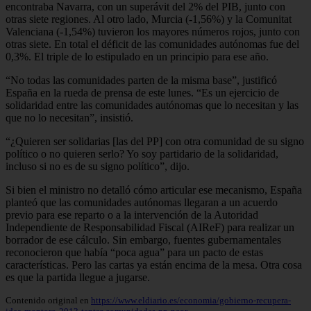
encontraba Navarra, con un superávit del 2% del PIB, junto con
otras siete regiones. Al otro lado, Murcia (-1,56%) y la Comunitat
Valenciana (-1,54%) tuvieron los mayores números rojos, junto con
otras siete. En total el déficit de las comunidades autónomas fue del
0,3%. El triple de lo estipulado en un principio para ese año.
“No todas las comunidades parten de la misma base”, justificó
España en la rueda de prensa de este lunes. “Es un ejercicio de
solidaridad entre las comunidades autónomas que lo necesitan y las
que no lo necesitan”, insistió.
“¿Quieren ser solidarias [las del PP] con otra comunidad de su signo
político o no quieren serlo? Yo soy partidario de la solidaridad,
incluso si no es de su signo político”, dijo.
Si bien el ministro no detalló cómo articular ese mecanismo, España
planteó que las comunidades autónomas llegaran a un acuerdo
previo para ese reparto o a la intervención de la Autoridad
Independiente de Responsabilidad Fiscal (AIReF) para realizar un
borrador de ese cálculo. Sin embargo, fuentes gubernamentales
reconocieron que había “poca agua” para un pacto de estas
características. Pero las cartas ya están encima de la mesa. Otra cosa
es que la partida llegue a jugarse.
Contenido original en
https://www.eldiario.es/economia/gobierno-recupera-