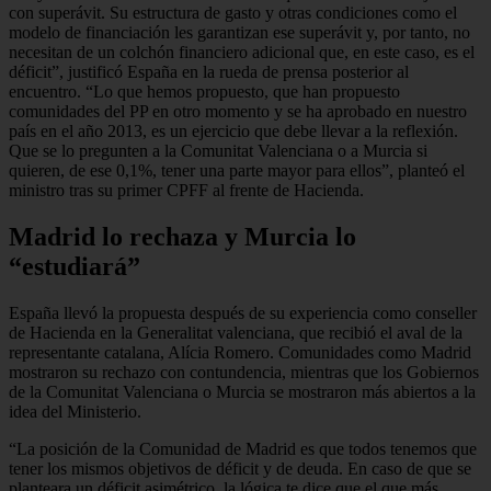
con superávit. Su estructura de gasto y otras condiciones como el
modelo de financiación les garantizan ese superávit y, por tanto, no
necesitan de un colchón financiero adicional que, en este caso, es el
déficit”, justificó España en la rueda de prensa posterior al
encuentro. “Lo que hemos propuesto, que han propuesto
comunidades del PP en otro momento y se ha aprobado en nuestro
país en el año 2013, es un ejercicio que debe llevar a la reflexión.
Que se lo pregunten a la Comunitat Valenciana o a Murcia si
quieren, de ese 0,1%, tener una parte mayor para ellos”, planteó el
ministro tras su primer CPFF al frente de Hacienda.
Madrid lo rechaza y Murcia lo
“estudiará”
España llevó la propuesta después de su experiencia como conseller
de Hacienda en la Generalitat valenciana, que recibió el aval de la
representante catalana, Alícia Romero. Comunidades como Madrid
mostraron su rechazo con contundencia, mientras que los Gobiernos
de la Comunitat Valenciana o Murcia se mostraron más abiertos a la
idea del Ministerio.
“La posición de la Comunidad de Madrid es que todos tenemos que
tener los mismos objetivos de déficit y de deuda. En caso de que se
planteara un déficit asimétrico, la lógica te dice que el que más