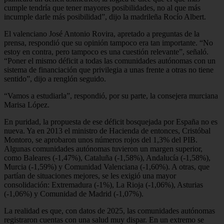
cumple tendría que tener mayores posibilidades, no al que más
incumple darle más posibilidad”, dijo la madrileña Rocío Albert.
El valenciano José Antonio Rovira, apretado a preguntas de la
prensa, respondió que su opinión tampoco era tan importante. “No
estoy en contra, pero tampoco es una cuestión relevante”, señaló.
“Poner el mismo déficit a todas las comunidades autónomas con un
sistema de financiación que privilegia a unas frente a otras no tiene
sentido”, dijo a renglón seguido.
“Vamos a estudiarla”, respondió, por su parte, la consejera murciana
Marisa López.
En puridad, la propuesta de ese déficit bosquejada por España no es
nueva. Ya en 2013 el ministro de Hacienda de entonces, Cristóbal
Montoro, se aprobaron unos números rojos del 1,3% del PIB.
Algunas comunidades autónomas tuvieron un margen superior,
como Baleares (-1,47%), Cataluña (-1,58%), Andalucía (-1,58%),
Murcia (-1,59%) y Comunidad Valenciana (-1,60%). A otras, que
partían de situaciones mejores, se les exigió una mayor
consolidación: Extremadura (-1%), La Rioja (-1,06%), Asturias
(-1,06%) y Comunidad de Madrid (-1,07%).
La realidad es que, con datos de 2025, las comunidades autónomas
registraron cuentas con una salud muy dispar. En un extremo se