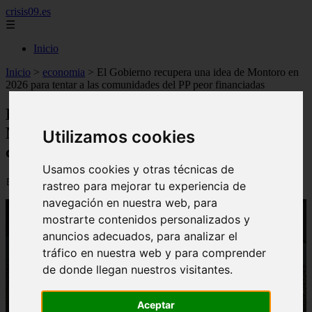
crisis09.es
☰
Inicio
Inicio
>
economia
>
El Gobierno recupera una idea de Montoro en
2026 para tentar a las comunidades del PP peor financiadas
El Gobierno recupera una idea de
Montoro en 2026 para tentar a las
Utilizamos cookies
comunidades del PP peor financiadas
Usamos cookies y otras técnicas de
📅 07/07/2026
rastreo para mejorar tu experiencia de
navegación en nuestra web, para
mostrarte contenidos personalizados y
anuncios adecuados, para analizar el
tráfico en nuestra web y para comprender
de donde llegan nuestros visitantes.
Aceptar