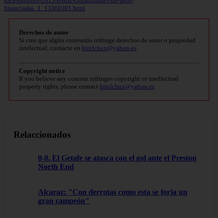
idea-montoro-2013-tentar-comunidades-pp-peor-
financiadas_1_13360301.html
Derechos de autor
Si cree que algún contenido infringe derechos de autor o propiedad
intelectual, contacte en
bitelchux@yahoo.es
.
Copyright notice
If you believe any content infringes copyright or intellectual
property rights, please contact
bitelchux@yahoo.es
.
Relaccionados
0-0. El Getafe se atasca con el gol ante el Preston
North End
Alcaraz: "Con derrotas como esta se forja un
gran campeón"