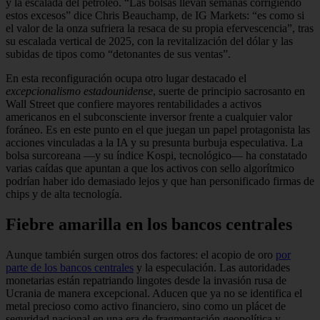
y la escalada del petróleo. “Las bolsas llevan semanas corrigiendo
estos excesos” dice Chris Beauchamp, de IG Markets: “es como si
el valor de la onza sufriera la resaca de su propia efervescencia”, tras
su escalada vertical de 2025, con la revitalización del dólar y las
subidas de tipos como “detonantes de sus ventas”.
En esta reconfiguración ocupa otro lugar destacado el
excepcionalismo estadounidense
, suerte de principio sacrosanto en
Wall Street que confiere mayores rentabilidades a activos
americanos en el subconsciente inversor frente a cualquier valor
foráneo. Es en este punto en el que juegan un papel protagonista las
acciones vinculadas a la IA y su presunta burbuja especulativa. La
bolsa surcoreana —y su índice Kospi, tecnológico— ha constatado
varias caídas que apuntan a que los activos con sello algorítmico
podrían haber ido demasiado lejos y que han personificado firmas de
chips y de alta tecnología.
Fiebre amarilla en los bancos centrales
Aunque también surgen otros dos factores: el acopio de oro
por
parte de los bancos centrales
y la especulación. Las autoridades
monetarias están repatriando lingotes desde la invasión rusa de
Ucrania de manera excepcional. Aducen que ya no se identifica el
metal precioso como activo financiero, sino como un plácet de
seguridad nacional en una era de fragmentación geopolítica y