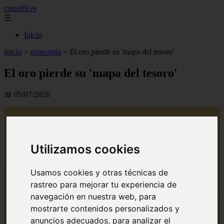
crisis09.es
☰
Inicio
Inicio
>
economia
>
El oro pierde su 'mapa del tesoro'
El oro pierde su 'mapa del tesoro'
📅 05/07/2026
Utilizamos cookies
Usamos cookies y otras técnicas de
rastreo para mejorar tu experiencia de
navegación en nuestra web, para
mostrarte contenidos personalizados y
anuncios adecuados, para analizar el