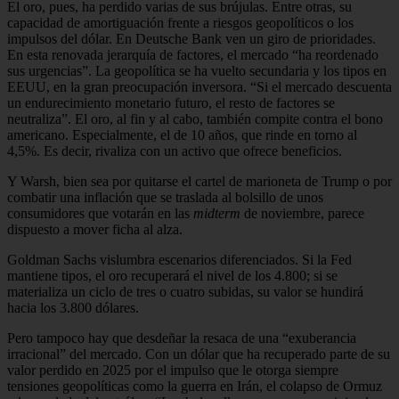
El oro, pues, ha perdido varias de sus brújulas. Entre otras, su
capacidad de amortiguación frente a riesgos geopolíticos o los
impulsos del dólar. En Deutsche Bank ven un giro de prioridades.
En esta renovada jerarquía de factores, el mercado “ha reordenado
sus urgencias”. La geopolítica se ha vuelto secundaria y los tipos en
EEUU, en la gran preocupación inversora. “Si el mercado descuenta
un endurecimiento monetario futuro, el resto de factores se
neutraliza”. El oro, al fin y al cabo, también compite contra el bono
americano. Especialmente, el de 10 años, que rinde en torno al
4,5%. Es decir, rivaliza con un activo que ofrece beneficios.
Y Warsh, bien sea por quitarse el cartel de marioneta de Trump o por
combatir una inflación que se traslada al bolsillo de unos
consumidores que votarán en las
midterm
de noviembre, parece
dispuesto a mover ficha al alza.
Goldman Sachs vislumbra escenarios diferenciados. Si la Fed
mantiene tipos, el oro recuperará el nivel de los 4.800; si se
materializa un ciclo de tres o cuatro subidas, su valor se hundirá
hacia los 3.800 dólares.
Pero tampoco hay que desdeñar la resaca de una “exuberancia
irracional” del mercado. Con un dólar que ha recuperado parte de su
valor perdido en 2025 por el impulso que le otorga siempre
tensiones geopolíticas como la guerra en Irán, el colapso de Ormuz