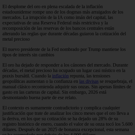
El desplome del oro en plena escalada de la inflación
estadounidense rompe uno de los dogmas más arraigados de los
mercados. La irrupción de la IA como imán del capital, las
expectativas de una Reserva Federal más restrictiva y la
recomposición de las reservas de los bancos centrales están
alterando las reglas que durante décadas guiaron la cotización del
metal precioso
El nuevo presidente de la Fed nombrado por Trump mantiene los
tipos de interés sin cambios
El oro ha dejado de responder a los cánones del mercado. Durante
décadas, el metal precioso ha ocupado un lugar casi místico en la
praxis bursátil. Cuando la
inflación
repunta, las tensiones
geopolíticas aumentan o la confianza en
las divisas
se resquebraja, el
manual clásico recomienda adquirir sus onzas. Sin apenas límites de
gasto en las carteras de capital. Sin embargo, 2026 está
desmontando buena parte de ese relato.
El contexto es sumamente contradictorio y complica cualquier
justificación que trate de analizar los cinco meses que el oro lleva a
la deriva, en los que su cotización se ha dejado un 28% de su
registro histórico de enero, cuando el valor de su onza tocó los 5.600
dólares. Después de un 2025 de bonanza excepcional, esta semana
se ha acomodado por debajo de los 4.000 dólares.