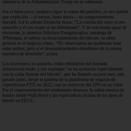
injerencia de la Administración Trump en su soberanía.
Por si fuera poco, tampoco sigue la estela del petróleo, el otro patrón
que explicaba —al menos, hasta ahora— su comportamiento
bursátil. Así lo admite Deutsche Bank: “La correlación entre el
oro
amarillo
y el
oro negro
se ha difuminado”. Y de esta forma igual de
elocuente, lo sintetiza Nikolaos Panigirtzoglou, estratega de
JPMorgan, al valorar su desacoplamiento del bitcoin, su
alma
gemela
en el negocio cripto. “No observamos un quebranto total
entre ambos, pero sí el desmantelamiento simultáneo de la misma
narrativa de inversión”, aclara.
Los inversores, en paralelo, están retirándose del llamado
debasement trade
, y ese repliegue “se ha acelerado especialmente
con la caída flotante del bitcoin”, que ha firmado su peor mes, este
pasado junio, desde la quiebra de la plataforma de negocio de
criptodivisas FTX en 2022, con un retroceso del 20% en su valor.
Por el empeoramiento del sentimiento inversor, la salida masiva de
fondos desde Wall Street y las expectativas alcistas de los tipos de
interés en EEUU.