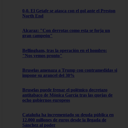
0-0. El Getafe se atasca con el gol ante el Preston
North End
Alcaraz: "Con derrotas como esta se forja un
gran campeón"
Bellingham, tras la operación en el hombro:
"Nos vemos pronto"
Bruselas amenaza a Trump con contramedidas si
impone su arancel del 30%
Bruselas puede frenar el polémico decretazo
antitabaco de Mónica García tras las quejas de
ocho gobiernos europeos
Cataluña ha incrementado su deuda pública en
12.000 millones de euros desde la llegada de
Sánchez al poder