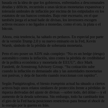
basada en la idea de que los gobiernos, enfrentados a descomunales
deudas y déficits, recurrirán a unas tácticas monetarias expansivas y
tolerarán umbrales de inflación por encima de los estipulados en los
estatutos de sus bancos centrales. Bajo este escenario, en el que
también juega el actual baile de divisas, los inversores escogen
activos escasos o no ligados a monedas, como el oro, la plata o el
bitcoin.
Ahora, esta tendencia, ha saltado en pedazos. En especial por parte
de la versión Trump 2.0 y su nuevo emisario en la Fed, Kevin
Warsh, símbolo de la pérdida de soberanía monetaria.
Pero el oro posee un ADN más complejo: “No es un hedge (riesgo)
automático contra la inflación, sino contra la pérdida de credibilidad
de la política económica y monetaria de EEUU”, dice Mark
Fandetti, de Armstrong Advisory Group. “Su cotización sube
cuando la inflación es demasiado alta y las autoridades monetarias
son pasivas, y deja de hacerlo cuando reaccionan con rapidez”.
Según Panigirtzoglou, el bienio
trumpista
actual ha situado a ciertos
activos bajo unos relatos similares de protección frente a pérdidas de
riqueza derivadas del ajuste de divisas —sobre todo, del dólar— y el
aumento de la deuda soberana. Sin embargo, todo ha cambiado tras
el giro de la Fed hacia posiciones restrictivas para frenar el
shock
de
la energía por la guerra en Irán.