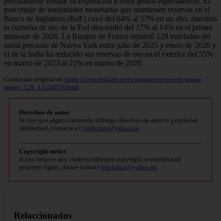
precisamente rebajar su exposición a estos gestos especulativos. El
porcentaje de autoridades monetarias que mantienen reservas en el
Banco de Inglaterra (BoE) cayó del 64% al 57% en un año, mientras
la custodia de oro de la Fed descendió del 17% al 14% en el primer
trimestre de 2026. La Banque de France repatrió 129 toneladas del
metal precioso de Nueva York entre julio de 2025 y enero de 2026 y
el de la India ha reducido sus reservas de oro en el exterior del 55%
en marzo de 2023 al 22% en marzo de 2026.
Contenido original en
https://www.eldiario.es/economia/oro-pierde-mapa-
tesoro_129_13354074.html
Derechos de autor
Si cree que algún contenido infringe derechos de autor o propiedad
intelectual, contacte en
bitelchux@yahoo.es
.
Copyright notice
If you believe any content infringes copyright or intellectual
property rights, please contact
bitelchux@yahoo.es
.
Relaccionados