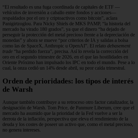
“El resultado es una fuga coordinada de capitales de ETF —
vehículos de inversión a caballo entre fondos y acciones—
respaldados por el oro y criptoactivos como bitcoin”, aclara
Panigirtzoglou. Para Nicky Shiels de MKS PAMP, “la historia del
mercado ha virado 180 grados”, ya que el dinero “ha dejado de
perseguir la protección del metal precioso frente a la depreciación de
monedas” y ahora se mueve “por criterios de IA y salidas a bolsa
como las de SpaceX, Anthropic u OpenAI”. El relato
debasement
trade
“ha perdido fuerza”, precisa. Así lo revela la corrección del
oro en el segundo trimestre de 2026, en el que las hostilidades en
Oriente Próximo han impulsado los IPC en todo el mundo. Pese a lo
cual, la onza cedió un 14% desde abril, su peor caída trimestral.
Orden de prioridades: los tipos de interés
de Warsh
Aunque también contribuye a su retroceso otro factor catalizador, la
designación de Warsh. Tom Price, de Panmure Liberum, cree que el
mercado ha asumido que la prioridad de la Fed vuelve a ser la
derrota de la inflación, perspectiva que eleva el rendimiento de la
deuda y los costes de poseer un activo que, como el metal precioso,
no genera intereses.