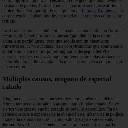
cero, imprimían dinero a mansalva, lo que generaría una inevitable
escalada de precios. Otros expertos achacaron su reajuste al fin del
pánico financiero que siguió a la quiebra de
Lehman Brothers
y, en
consecuencia, al abandono inversor del metal precioso como valor
refugio.
La ristra de causas asumió teorías manidas como la de una “normal”
recogida de beneficios, una supuesta fragilidad de la economía
china, que perdió lustre, pero que seguía con un dinamismo
trimestral del 7,7% e incluso, tesis
conspiranoicas
que apuntaban al
epitafio de la era del oro por el fulgurante despegue del PIB
americano y de su dólar. Aunque, por encima de todas, destacó el
factor bitcoin, la divisa digital a la que se le empezó a colgar el cartel
del oro cripto.
Múltiples causas, ninguna de especial
calado
Ninguna de estas valoraciones explicó, por sí misma, su debacle.
Ahora, tampoco sobresale un argumentario fundamentado. Salvo
ciertos vestigios de que ha perdido su oráculo geopolítico. Ya no
parece que esté a expensas de la evolución del dólar o de la política
monetaria de una Fed que —como admite su ya expresidente,
Jerome Powell— está sometida a una “prueba de estrés” por la