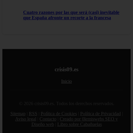
Cuatro razones por las que será (casi) inevitable
que España afronte un recorte a la francesa
crisis09.es
Inicio
© 2026 crisis09.es. Todos los derechos reservados.
Sitemap
|
RSS
|
Política de Cookies
|
Política de Privacidad
|
Aviso legal
|
Contacto
|
Creado por 0lemiswebs SEO y
Diseño web
|
Libro sobre Cabañuelas