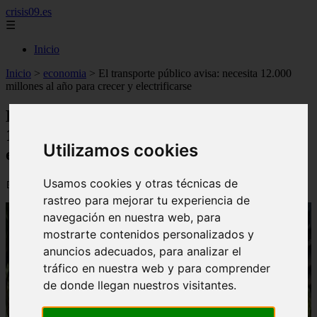
crisis09.es
☰
Inicio
Inicio
>
economia
>
El transporte público avisa: necesita 12.000
millones al año para crecer y electrificarse
El transporte público avisa: necesita
12.000 millones al año para crecer y
Utilizamos cookies
electrificarse
Usamos cookies y otras técnicas de
📅 02/06/2026
rastreo para mejorar tu experiencia de
navegación en nuestra web, para
mostrarte contenidos personalizados y
anuncios adecuados, para analizar el
tráfico en nuestra web y para comprender
de donde llegan nuestros visitantes.