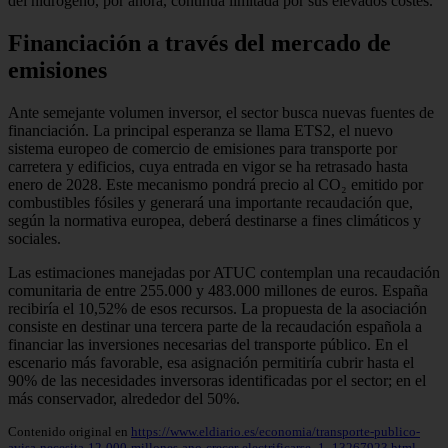
del hidrógeno, por ahora, continúa limitada por sus elevados costes.
Financiación a través del mercado de
emisiones
Ante semejante volumen inversor, el sector busca nuevas fuentes de
financiación. La principal esperanza se llama ETS2, el nuevo
sistema europeo de comercio de emisiones para transporte por
carretera y edificios, cuya entrada en vigor se ha retrasado hasta
enero de 2028. Este mecanismo pondrá precio al CO₂ emitido por
combustibles fósiles y generará una importante recaudación que,
según la normativa europea, deberá destinarse a fines climáticos y
sociales.
Las estimaciones manejadas por ATUC contemplan una recaudación
comunitaria de entre 255.000 y 483.000 millones de euros. España
recibiría el 10,52% de esos recursos. La propuesta de la asociación
consiste en destinar una tercera parte de la recaudación española a
financiar las inversiones necesarias del transporte público. En el
escenario más favorable, esa asignación permitiría cubrir hasta el
90% de las necesidades inversoras identificadas por el sector; en el
más conservador, alrededor del 50%.
Contenido original en
https://www.eldiario.es/economia/transporte-publico-
avisa-necesita-12-000-millones-ano-crecer-electrificarse_1_13267923.html