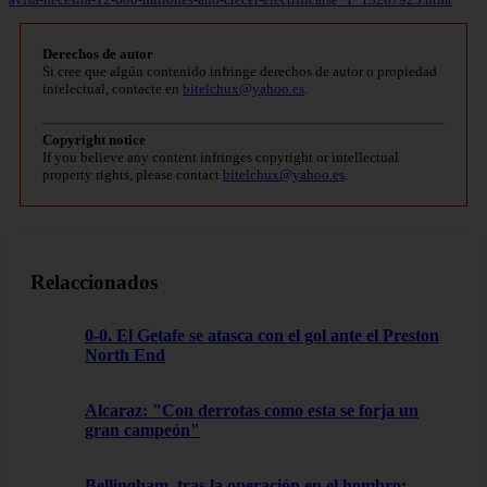
Derechos de autor
Si cree que algún contenido infringe derechos de autor o propiedad
intelectual, contacte en
bitelchux@yahoo.es
.
Copyright notice
If you believe any content infringes copyright or intellectual
property rights, please contact
bitelchux@yahoo.es
.
Relaccionados
0-0. El Getafe se atasca con el gol ante el Preston
North End
Alcaraz: "Con derrotas como esta se forja un
gran campeón"
Bellingham, tras la operación en el hombro: