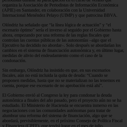
organiza la Asociación de Periodistas de Información Económica
(APIE) en Santander, en colaboración con la Universidad
Internacional Menéndez Pelayo (UIMP) y que patrocina BBVA.
Olóndriz ha señalado que “la línea lógica de actuación” y “el
escenario óptimo” sería el inverso al seguido por el Gobierno hasta
ahora, empezando por una reforma de las reglas fiscales que
controlan las cuentas públicas de las autonomías –algo que el
Ejecutivo ha decidido no abordar–. Solo después se abordarían los
cambios en el sistema de financiación autonómica y, en último lugar,
medidas de alivio del endeudamiento como el caso de la
condonación.
Sin embargo, Olóndriz ha insistido en que, en sus escenarios
fiscales, aún no está incluida la quita de deuda: “Cuando se
proponen medidas, hasta que no se materializan no las tenemos en
cuenta, porque ese escenario de no aprobación está ahí”.
El Gobierno envió al Congreso la ley para condonar la deuda
autonómica a finales del año pasado, pero el proyecto aún no se ha
estudiado. El Ministerio de Hacienda se encuentra inmerso en las
negociaciones con las comunidades autónomas para tratar de
alumbrar una reforma del sistema de financiación, algo que se
abordará, previsiblemente, en el próximo Consejo de Política Fiscal
y Financiera (CPFF), que tendrá lugar en el mes de julio.