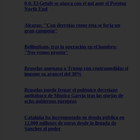
0-0. El Getafe se atasca con el gol ante el Preston
North End
Alcaraz: "Con derrotas como esta se forja un
gran campeón"
Bellingham, tras la operación en el hombro:
"Nos vemos pronto"
Bruselas amenaza a Trump con contramedidas si
impone su arancel del 30%
Bruselas puede frenar el polémico decretazo
antitabaco de Mónica García tras las quejas de
ocho gobiernos europeos
Cataluña ha incrementado su deuda pública en
12.000 millones de euros desde la llegada de
Sánchez al poder