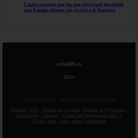
Cuatro razones por las que será (casi) inevitable
que España afronte un recorte a la francesa
crisis09.es
Inicio
© 2026 crisis09.es. Todos los derechos reservados.
Sitemap
|
RSS
|
Política de Cookies
|
Política de Privacidad
|
Aviso legal
|
Contacto
|
Creado por 0lemiswebs SEO y
Diseño web
|
Libro sobre Cabañuelas