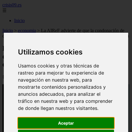
crisis09.es
☰
Inicio
Inicio
>
economia
>
La AIReF advierte de que la condonación de
deuda quedará “coja” sin una reforma de la financiación autonómica
La AIReF advierte de que la condonación
Utilizamos cookies
de deuda quedará “coja” sin una reforma
de la financiación autonómica
Usamos cookies y otras técnicas de
rastreo para mejorar tu experiencia de
📅 25/06/2026
navegación en nuestra web, para
mostrarte contenidos personalizados y
anuncios adecuados, para analizar el
tráfico en nuestra web y para comprender
de donde llegan nuestros visitantes.
Aceptar