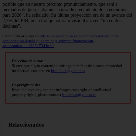
posible que en nuestro próximo pronunciamiento, que será a
mediados de julio, subamos la tasa de crecimiento de la economía
para 2026”, ha señalado. Su última proyección era de un avance del
2,2% del PIB, una cifra qe podría revisar al alza en “una o dos
décimas”.
Contenido original en
https://www.eldiario.es/economia/airef-advierte-
condonacion-deuda-quedara-coja-reforma-financiacion-
autonomica_1_13331734.html
Derechos de autor
Si cree que algún contenido infringe derechos de autor o propiedad
intelectual, contacte en
bitelchux@yahoo.es
.
Copyright notice
If you believe any content infringes copyright or intellectual
property rights, please contact
bitelchux@yahoo.es
.
Relaccionados