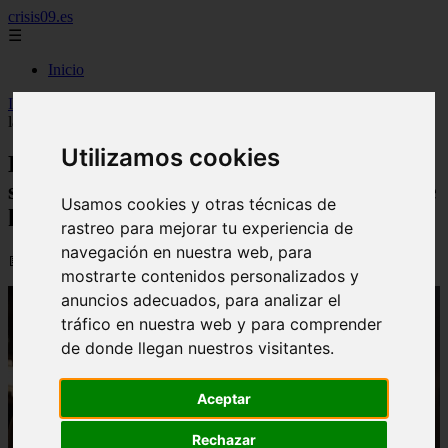
crisis09.es
☰
Inicio
Inicio
>
economia
>
La patronal celebra el discurso de Feijóo sobre
las bajas laborales: "Nos alegra que haya políticos responsables"
Utilizamos cookies
La patronal celebra el discurso de Feijóo
sobre las bajas laborales: "Nos alegra que
Usamos cookies y otras técnicas de
haya políticos responsables"
rastreo para mejorar tu experiencia de
navegación en nuestra web, para
📅 08/07/2026
mostrarte contenidos personalizados y
anuncios adecuados, para analizar el
tráfico en nuestra web y para comprender
de donde llegan nuestros visitantes.
Aceptar
Rechazar