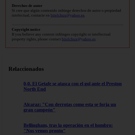
Derechos de autor
Si cree que algún contenido infringe derechos de autor o propiedad
intelectual, contacte en
bitelchux@yahoo.es
.
Copyright notice
If you believe any content infringes copyright or intellectual
property rights, please contact
bitelchux@yahoo.es
.
Relaccionados
0-0. El Getafe se atasca con el gol ante el Preston
North End
Alcaraz: "Con derrotas como esta se forja un
gran campeón"
Bellingham, tras la operación en el hombro:
"Nos vemos pronto"