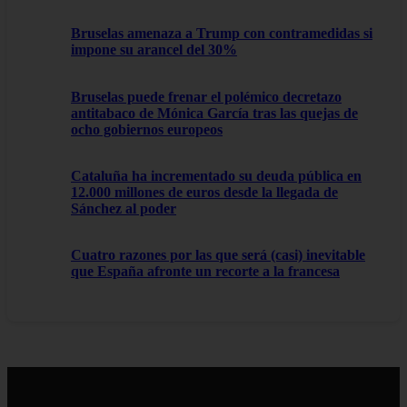
Bruselas amenaza a Trump con contramedidas si
impone su arancel del 30%
Bruselas puede frenar el polémico decretazo
antitabaco de Mónica García tras las quejas de
ocho gobiernos europeos
Cataluña ha incrementado su deuda pública en
12.000 millones de euros desde la llegada de
Sánchez al poder
Cuatro razones por las que será (casi) inevitable
que España afronte un recorte a la francesa