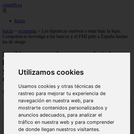
crisis09.es
☰
Inicio
Inicio
>
economia
>
Las hipotecas vuelven a estar bajo la lupa:
Competencia investiga a los bancos y el FMI pide a España limitar
las de riesgo
Las hipotecas vuelven a estar bajo la
lupa: Competencia investiga a los bancos
y el FMI pide a España limitar las de
Utilizamos cookies
riesgo
Usamos cookies y otras técnicas de
📅 28/06/2026
rastreo para mejorar tu experiencia de
navegación en nuestra web, para
mostrarte contenidos personalizados y
anuncios adecuados, para analizar el
tráfico en nuestra web y para comprender
de donde llegan nuestros visitantes.