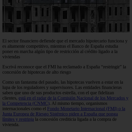
El sector financiero defiende que el mercado hipotecario funciona y
es altamente competitivo, mientras el Banco de España estudia
poner en marcha algún tipo de restricción al crédito ligado a la
viviendas
Escrivá reconoce que el FMI ha reclamado a España “restringir” la
concesión de hipotecas de alto riesgo
Como un fantasma del pasado, las hipotecas vuelven a estar en la
lupa de los reguladores y supervisores. Las entidades financieras
saben que uno de sus productos estrella, con el que fidelizan
clientes,
está en el radar de la Comisión Nacional de los Mercados y
la Competencia (CNMC)
. Al mismo tiempo, organismos
internacionales como el
Fondo Monetario Internacional (FMI) o la
Junta Europea de Riesgo Sistémico piden a España que ponga
límites y restrinja
la concesión crediticia ligada a la compra de
vivienda.