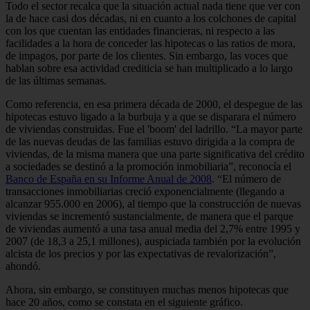
Todo el sector recalca que la situación actual nada tiene que ver con
la de hace casi dos décadas, ni en cuanto a los colchones de capital
con los que cuentan las entidades financieras, ni respecto a las
facilidades a la hora de conceder las hipotecas o las ratios de mora,
de impagos, por parte de los clientes. Sin embargo, las voces que
hablan sobre esa actividad crediticia se han multiplicado a lo largo
de las últimas semanas.
Como referencia, en esa primera década de 2000, el despegue de las
hipotecas estuvo ligado a la burbuja y a que se disparara el número
de viviendas construidas. Fue el 'boom' del ladrillo. “La mayor parte
de las nuevas deudas de las familias estuvo dirigida a la compra de
viviendas, de la misma manera que una parte significativa del crédito
a sociedades se destinó a la promoción inmobiliaria”, reconocía el
Banco de España en su Informe Anual de 2008
. “El número de
transacciones inmobiliarias creció exponencialmente (llegando a
alcanzar 955.000 en 2006), al tiempo que la construcción de nuevas
viviendas se incrementó sustancialmente, de manera que el parque
de viviendas aumentó a una tasa anual media del 2,7% entre 1995 y
2007 (de 18,3 a 25,1 millones), auspiciada también por la evolución
alcista de los precios y por las expectativas de revalorización”,
ahondó.
Ahora, sin embargo, se constituyen muchas menos hipotecas que
hace 20 años, como se constata en el siguiente gráfico.