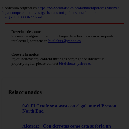
Contenido original en
https://www.eldiario.es/economia/hipotecas-vuelven-
lupa-competencia-investiga-bancos-fmi-pide-espana-limitar-
riesgo_1_13333622.html
Derechos de autor
Si cree que algún contenido infringe derechos de autor o propiedad
intelectual, contacte en
bitelchux@yahoo.es
.
Copyright notice
If you believe any content infringes copyright or intellectual
property rights, please contact
bitelchux@yahoo.es
.
Relaccionados
0-0. El Getafe se atasca con el gol ante el Preston
North End
Alcaraz: "Con derrotas como esta se forja un