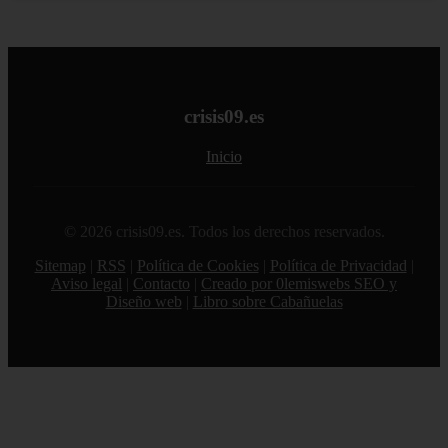
crisis09.es
Inicio
© 2026 crisis09.es. Todos los derechos reservados.
Sitemap
|
RSS
|
Política de Cookies
|
Política de Privacidad
|
Aviso legal
|
Contacto
|
Creado por 0lemiswebs SEO y
Diseño web
|
Libro sobre Cabañuelas