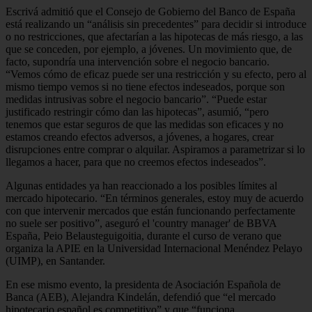
Escrivá admitió que el Consejo de Gobierno del Banco de España
está realizando un “análisis sin precedentes” para decidir si introduce
o no restricciones, que afectarían a las hipotecas de más riesgo, a las
que se conceden, por ejemplo, a jóvenes. Un movimiento que, de
facto, supondría una intervención sobre el negocio bancario.
“Vemos cómo de eficaz puede ser una restricción y su efecto, pero al
mismo tiempo vemos si no tiene efectos indeseados, porque son
medidas intrusivas sobre el negocio bancario”. “Puede estar
justificado restringir cómo dan las hipotecas”, asumió, “pero
tenemos que estar seguros de que las medidas son eficaces y no
estamos creando efectos adversos, a jóvenes, a hogares, crear
disrupciones entre comprar o alquilar. Aspiramos a parametrizar si lo
llegamos a hacer, para que no creemos efectos indeseados”.
Algunas entidades ya han reaccionado a los posibles límites al
mercado hipotecario. “En términos generales, estoy muy de acuerdo
con que intervenir mercados que están funcionando perfectamente
no suele ser positivo”, aseguró el 'country manager' de BBVA
España, Peio Belausteguigoitia, durante el curso de verano que
organiza la APIE en la Universidad Internacional Menéndez Pelayo
(UIMP), en Santander.
En ese mismo evento, la presidenta de Asociación Española de
Banca (AEB), Alejandra Kindelán, defendió que “el mercado
hipotecario español es competitivo” y que “funciona