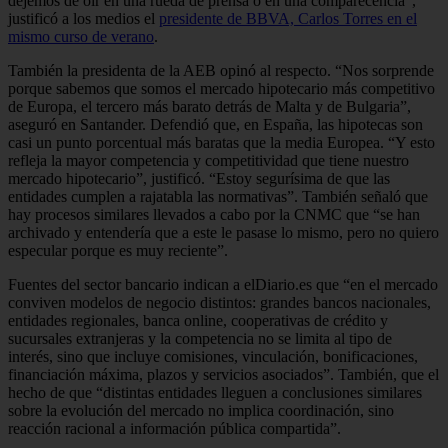
dejemos de oír en una rueda de prensa o en una comparecencia”,
justificó a los medios el
presidente de BBVA, Carlos Torres en el
mismo curso de verano
.
También la presidenta de la AEB opinó al respecto. “Nos sorprende
porque sabemos que somos el mercado hipotecario más competitivo
de Europa, el tercero más barato detrás de Malta y de Bulgaria”,
aseguró en Santander. Defendió que, en España, las hipotecas son
casi un punto porcentual más baratas que la media Europea. “Y esto
refleja la mayor competencia y competitividad que tiene nuestro
mercado hipotecario”, justificó. “Estoy segurísima de que las
entidades cumplen a rajatabla las normativas”. También señaló que
hay procesos similares llevados a cabo por la CNMC que “se han
archivado y entendería que a este le pasase lo mismo, pero no quiero
especular porque es muy reciente”.
Fuentes del sector bancario indican a elDiario.es que “en el mercado
conviven modelos de negocio distintos: grandes bancos nacionales,
entidades regionales, banca online, cooperativas de crédito y
sucursales extranjeras y la competencia no se limita al tipo de
interés, sino que incluye comisiones, vinculación, bonificaciones,
financiación máxima, plazos y servicios asociados”. También, que el
hecho de que “distintas entidades lleguen a conclusiones similares
sobre la evolución del mercado no implica coordinación, sino
reacción racional a información pública compartida”.