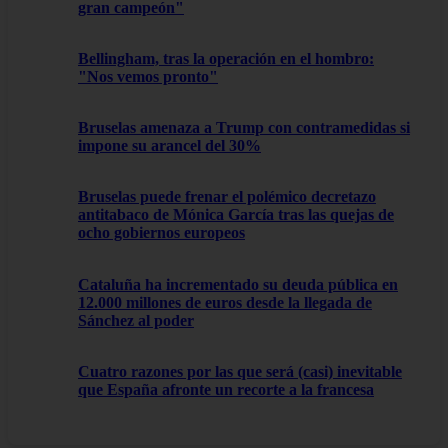
gran campeón"
Bellingham, tras la operación en el hombro:
"Nos vemos pronto"
Bruselas amenaza a Trump con contramedidas si
impone su arancel del 30%
Bruselas puede frenar el polémico decretazo
antitabaco de Mónica García tras las quejas de
ocho gobiernos europeos
Cataluña ha incrementado su deuda pública en
12.000 millones de euros desde la llegada de
Sánchez al poder
Cuatro razones por las que será (casi) inevitable
que España afronte un recorte a la francesa