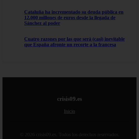
Cataluña ha incrementado su deuda pública en
12.000 millones de euros desde la llegada de
Sánchez al poder
Cuatro razones por las que será (casi) inevitable
que España afronte un recorte a la francesa
crisis09.es
Inicio
© 2026 crisis09.es. Todos los derechos reservados.