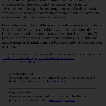
contexto social y jurídico muy distinto al actual” y que, desde
entonces, se han llevado a cabo “esfuerzos” para tratar de
solventarlo en el margen de sus competencias. “Sin descartar la
aprobación de normas en el ámbito correspondiente que permitan
alcanzar una solución adecuada”, subrayan.
El reciente revés judicial al fisco por parte de la justicia a cuenta del
‘caso Shakira’
ya caldeó el ambiente, con los inspectores de
Hacienda emitiendo una nota en reivindicación de su trabajo. El
paro, de 24 horas desde la medianoche del lunes, es un episodio
más. Aunque en Madrid, visita del Papa mediante, el foco estará en
otro lado.
Contenido original en
https://www.eldiario.es/economia/inspectores-agencia-
tributaria-llamados-huelga-plena-campana-renta-claves-
conflicto_1_13277796.html
Derechos de autor
Si cree que algún contenido infringe derechos de autor o propiedad
intelectual, contacte en
bitelchux@yahoo.es
.
Copyright notice
If you believe any content infringes copyright or intellectual
property rights, please contact
bitelchux@yahoo.es
.