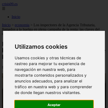
crisis09.es
☰
Inicio
Inicio
>
economia
>
Los inspectores de la Agencia Tributaria,
llamados a la huelga en plena campaña de la renta: las claves del
conflicto
Los inspectores de la Agencia Tributaria,
Utilizamos cookies
llamados a la huelga en plena campaña de
la renta: las claves del conflicto
Usamos cookies y otras técnicas de
rastreo para mejorar tu experiencia de
📅 07/06/2026
navegación en nuestra web, para
mostrarte contenidos personalizados y
anuncios adecuados, para analizar el
tráfico en nuestra web y para comprender
de donde llegan nuestros visitantes.
Aceptar