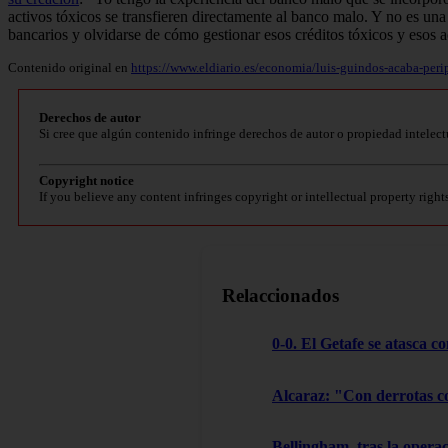
activos tóxicos se transfieren directamente al banco malo. Y no es una
bancarios y olvidarse de cómo gestionar esos créditos tóxicos y esos 
Contenido original en
https://www.eldiario.es/economia/luis-guindos-acaba-per
Derechos de autor
Si cree que algún contenido infringe derechos de autor o propiedad intelect
Copyright notice
If you believe any content infringes copyright or intellectual property right
Relaccionados
0-0. El Getafe se atasca c
Alcaraz: "Con derrotas c
Bellingham, tras la oper