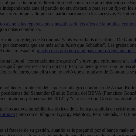
 al que se incorporó directo desde el consejo de administración de Endes
independencia ante el partido no era obstáculo para ser un fijo en los 
su carrera impulsado por sus participaciones en los sucesivos Ejecutivo
o ajeno a las repercusiones negativas de los años de la política econó
gran crisis económica.
 ex ministro griego de Economia Yanis Varoufakis describió a De Guind
o por demostrar que era más
schaublista
que Schäuble”. Las grabacion
l ministro español:
mucho más próximo a un país como Alemania que a
eforma laboral “extremadamente agresiva” y tuvo que enfrentarse a
la sa
eguró que ese rescate no era tal (“Esto no tiene que ver con un resca
millones de euros, una cifra que no evitó que el ministro de Economía se
dre político y arquitecto del supuesto milagro económico de Aznar, Rod
s presidentes del Santander (Emilio Botín), del BBVA (Francisco Gonzále
n el invierno-primavera del 2012” y “el rescate tipo Grecia era inviabl
r los activos inmobiliarios tóxicos de la banca española en crisis nun
 europeo
junto con el húngaro Gyorgy Matolcsy. Pero además, la UE a
a el fracaso de su gestión, cuando se le preguntó por el banco malo e
ó en España, la Sareb. A mi modo de ver, el banco malo es el instrumen