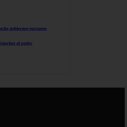
 ocho gobiernos europeos
 Sánchez al poder