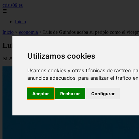
crisis09.es
☰
Inicio
Inicio
>
economia
>
Luis de Guindos acaba su periplo como el vicepr
Luis de Guindos acaba su periplo como el 
Utilizamos cookies
📅 29/05/2026
Usamos cookies y otras técnicas de rastreo pa
anuncios adecuados, para analizar el tráfico e
Aceptar
Rechazar
Configurar