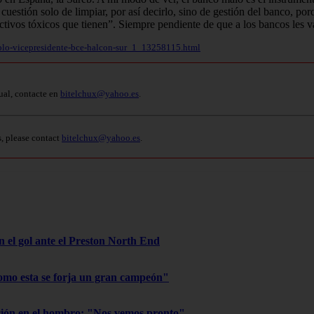
 cuestión solo de limpiar, por así decirlo, sino de gestión del banco, p
activos tóxicos que tienen”. Siempre pendiente de que a los bancos les v
iplo-vicepresidente-bce-halcon-sur_1_13258115.html
ual, contacte en
bitelchux@yahoo.es
.
s, please contact
bitelchux@yahoo.es
.
on el gol ante el Preston North End
omo esta se forja un gran campeón"
ación en el hombro: "Nos vemos pronto"