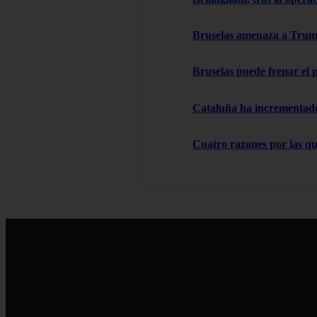
Bruselas amenaza a Trump
Bruselas puede frenar el 
Cataluña ha incrementado 
Cuatro razones por las que