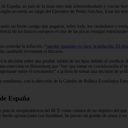
s de España, un país de la zona euro más sobreendeudado y con un fuert
, según recuerda un cargo del Ejecutivo de Pedro Sánchez. Eran los tiem
ando un fuerte castigo que pagaron, sobre todo, los ciudadanos y enri
iliencia de los bancos europeos es una de las pocas ventajas estructura
 controlar la inflación -“
nuestro mandato es claro, la inflación. El obje
 ha cambiado levemente el discurso.
á la decisión sobre una posible subida de los tipos debido al conflicto
a entrevista en Bloomberg que “hay que tomar en consideración el impa
mportante sobre el crecimiento” a la hora de tomar una decisión de polít
la enseñanza, con la dirección de la Cátedra de Política Económica Eur
 de España
para la vicepresidencia del BCE como culmen de un objetivo del que se 
e hecho aportaciones con humildad, he puesto mi granito de arena y en