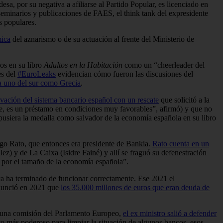
a, por su negativa a afiliarse al Partido Popular, es licenciado en
seminarios y publicaciones de FAES, el think tank del expresidente
s populares.
mica
del aznarismo o de su actuación al frente del Ministerio de
os en su libro
Adultos en la Habitación
como un “cheerleader del
es del
#EuroLeaks
evidencian cómo fueron las discusiones del
 uno del sur como Grecia
.
lvación del sistema bancario español con un rescate
que solicitó a la
te, es un préstamo en condiciones muy favorables”, afirmó) y que no
 pusiera la medalla como salvador de la economía española en su libro
rigo Rato, que entonces era presidente de Bankia.
Rato cuenta en un
z) y de La Caixa (Isidre Fainé) y allí se fraguó su defenestración
e por el tamaño de la economía española”.
ca ha terminado de funcionar correctamente. Ese 2021 el
nunció en 2021 que
los 35.000 millones de euros que eran deuda de
n una comisión del Parlamento Europeo,
el ex ministro salió a defender
to más poderoso para limpiar la situación de algunos bancos, esos