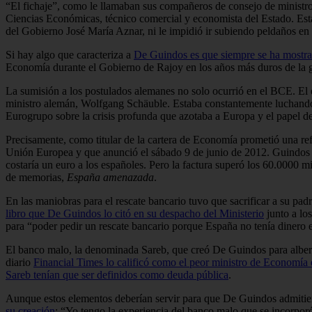
“El fichaje”, como le llamaban sus compañeros de consejo de ministros,
Ciencias Económicas, técnico comercial y economista del Estado. Esta 
del Gobierno José María Aznar, ni le impidió ir subiendo peldaños en 
Si hay algo que caracteriza a
De Guindos es que siempre se ha mostrad
Economía durante el Gobierno de Rajoy en los años más duros de la 
La sumisión a los postulados alemanes no solo ocurrió en el BCE. El
ministro alemán, Wolfgang Schäuble. Estaba constantemente luchand
Eurogrupo sobre la crisis profunda que azotaba a Europa y el papel de
Precisamente, como titular de la cartera de Economía prometió una r
Unión Europea y que anunció el sábado 9 de junio de 2012. Guindos as
costaría un euro a los españoles. Pero la factura superó los 60.0000 
de memorias,
España amenazada
.
En las maniobras para el rescate bancario tuvo que sacrificar a su pa
libro que De Guindos lo citó en su despacho del Ministerio
junto a lo
para “poder pedir un rescate bancario porque España no tenía dinero e
El banco malo, la denominada Sareb, que creó De Guindos para alberga
diario
Financial Times lo calificó como el peor ministro de Economía
Sareb tenían que ser definidos como deuda pública
.
Aunque estos elementos deberían servir para que De Guindos admitier
su creación
: “Yo tengo la experiencia del banco malo que se incorpor