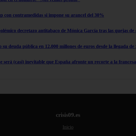
 con contramedidas si impone su arancel del 30%
polémico decretazo antitabaco de Mónica García tras las quejas de
su deuda pública en 12.000 millones de euros desde la llegada de
 será (casi) inevitable que España afronte un recorte a la francesa
crisis09.es
Inicio