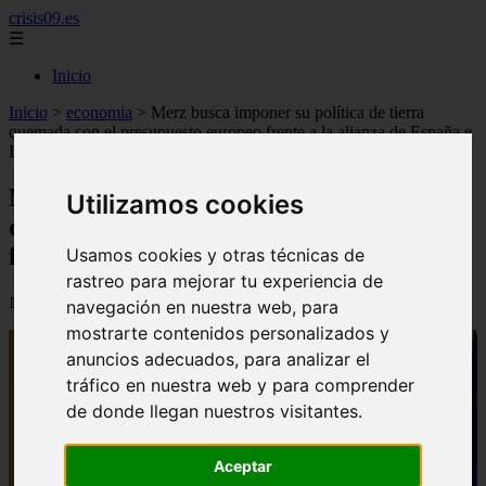
crisis09.es
☰
Inicio
Inicio
>
economia
>
Merz busca imponer su política de tierra
quemada con el presupuesto europeo frente a la alianza de España e
Italia
Merz busca imponer su política de tierra
Utilizamos cookies
quemada con el presupuesto europeo
frente a la alianza de España e Italia
Usamos cookies y otras técnicas de
rastreo para mejorar tu experiencia de
📅 22/06/2026
navegación en nuestra web, para
mostrarte contenidos personalizados y
anuncios adecuados, para analizar el
tráfico en nuestra web y para comprender
de donde llegan nuestros visitantes.
Aceptar