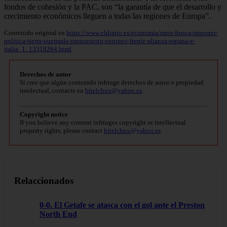
fondos de cohesión y la PAC, son “la garantía de que el desarrollo y
crecimiento económicos lleguen a todas las regiones de Europa”.
Contenido original en
https://www.eldiario.es/economia/merz-busca-imponer-
politica-tierra-quemada-presupuesto-europeo-frente-alianza-espana-e-
italia_1_13318264.html
Derechos de autor
Si cree que algún contenido infringe derechos de autor o propiedad
intelectual, contacte en
bitelchux@yahoo.es
.
Copyright notice
If you believe any content infringes copyright or intellectual
property rights, please contact
bitelchux@yahoo.es
.
Relaccionados
0-0. El Getafe se atasca con el gol ante el Preston
North End