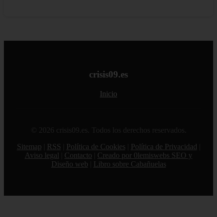
crisis09.es
Inicio
© 2026 crisis09.es. Todos los derechos reservados.
Sitemap
|
RSS
|
Política de Cookies
|
Política de Privacidad
|
Aviso legal
|
Contacto
|
Creado por 0lemiswebs SEO y
Diseño web
|
Libro sobre Cabañuelas