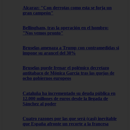
Alcaraz: "Con derrotas como esta se forja un
gran campeón"
Bellingham, tras la operación en el hombro:
"Nos vemos pronto"
Bruselas amenaza a Trump con contramedidas si
impone su arancel del 30%
Bruselas puede frenar el polémico decretazo
antitabaco de Mónica García tras las quejas de
ocho gobiernos europeos
Cataluña ha incrementado su deuda pública en
12.000 millones de euros desde la llegada de
Sánchez al poder
Cuatro razones por las que será (casi) inevitable
que España afronte un recorte a la francesa