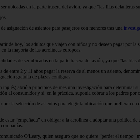
r ubicadas en la parte trasera del avión, ya que "las filas delanteras s
jos
a de asignación de asientos para pasajeros con menores tras una
investi
.
rtir de hoy, los adultos que viajen con niños y no deseen pagar por la s
 en la mayoría de las aerolíneas europeas.
ilidades de ser ubicadas en la parte trasera del avión, ya que “las filas 
s de entre 2 y 11 años pagar la reserva de al menos un asiento, denomin
ignación gratuita de plazas contiguas.
és) abrió a principios de mes una investigación para determinar si ese 
ción al consumidor y si, en la práctica, suponía cobrar a los padres por
r por la selección de asientos para elegir la ubicación que prefieran en 
 estar “empeñada” en obligar a la aerolínea a adoptar una política de 
s compañías.
l comunicado O'Leary, quien aseguró que no quiere “perder el tiempo” 