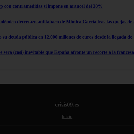
 con contramedidas si impone su arancel del 30%
polémico decretazo antitabaco de Mónica García tras las quejas de
su deuda pública en 12.000 millones de euros desde la llegada de
 será (casi) inevitable que España afronte un recorte a la francesa
crisis09.es
Inicio