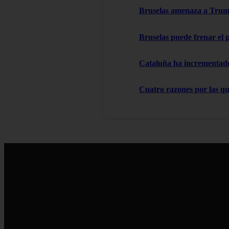
Bruselas amenaza a Trump
Bruselas puede frenar el 
Cataluña ha incrementado 
Cuatro razones por las que