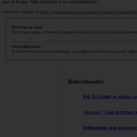
qué es lo que “más conviene a los consumidores”.
Contenido original en
https://www.eldiario.es/economia/ryanair-deja-cobrar-fam
Derechos de autor
Si cree que algún contenido infringe derechos de autor o propiedad intelect
Copyright notice
If you believe any content infringes copyright or intellectual property right
Relaccionados
0-0. El Getafe se atasca c
Alcaraz: "Con derrotas c
Bellingham, tras la oper