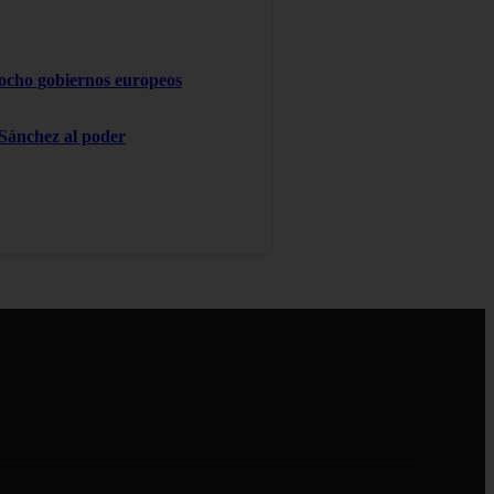
 ocho gobiernos europeos
 Sánchez al poder