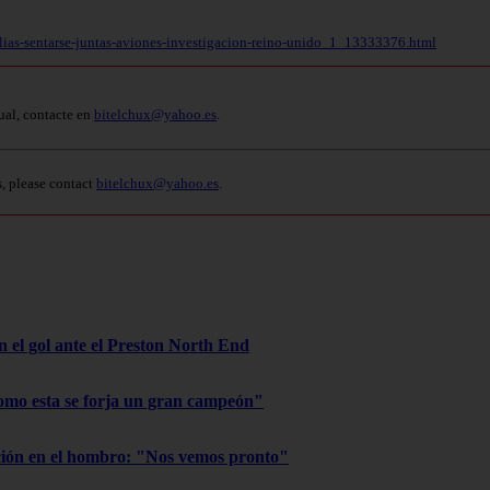
ilias-sentarse-juntas-aviones-investigacion-reino-unido_1_13333376.html
ual, contacte en
bitelchux@yahoo.es
.
s, please contact
bitelchux@yahoo.es
.
on el gol ante el Preston North End
omo esta se forja un gran campeón"
ación en el hombro: "Nos vemos pronto"