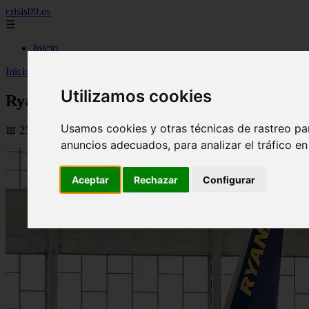
crisis09.es
☰
Inicio
Inicio
>
economia
>
Ryanair deja de cobrar a las familias por sentars
Utilizamos cookies
Ryanair deja de cobrar a las familias por s
Usamos cookies y otras técnicas de rastreo pa
📅 25/06/2026
anuncios adecuados, para analizar el tráfico e
Aceptar
Rechazar
Configurar