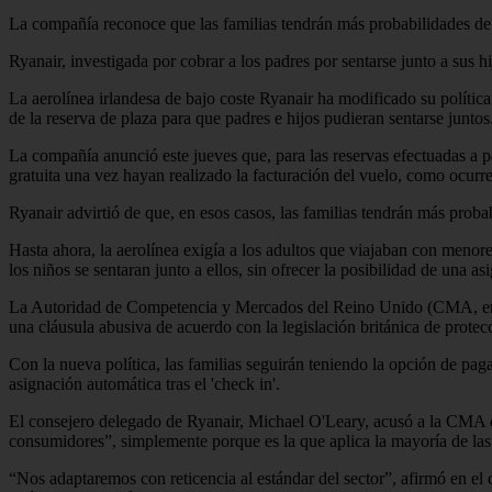
La compañía reconoce que las familias tendrán más probabilidades de se
Ryanair, investigada por cobrar a los padres por sentarse junto a sus hi
La aerolínea irlandesa de bajo coste Ryanair ha modificado su polític
de la reserva de plaza para que padres e hijos pudieran sentarse juntos
La compañía anunció este jueves que, para las reservas efectuadas a pa
gratuita una vez hayan realizado la facturación del vuelo, como ocurre
Ryanair advirtió de que, en esos casos, las familias tendrán más probab
Hasta ahora, la aerolínea exigía a los adultos que viajaban con menore
los niños se sentaran junto a ellos, sin ofrecer la posibilidad de una as
La Autoridad de Competencia y Mercados del Reino Unido (CMA, en ingl
una cláusula abusiva de acuerdo con la legislación británica de protec
Con la nueva política, las familias seguirán teniendo la opción de paga
asignación automática tras el 'check in'.
El consejero delegado de Ryanair, Michael O'Leary, acusó a la CMA de
consumidores”, simplemente porque es la que aplica la mayoría de la
“Nos adaptaremos con reticencia al estándar del sector”, afirmó en e