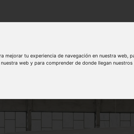
e juntas en sus aviones tras una investigación en Reino Unido
entarse juntas en sus aviones tras una inve
ra mejorar tu experiencia de navegación en nuestra web, p
n nuestra web y para comprender de donde llegan nuestros v