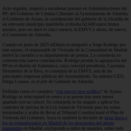
Acto seguido, empezó a encadenar puestos en Administraciones del
PP: del Gobierno de Cristina Cifuentes al Ayuntamiento de Almeida,
el Gobierno de Ayuso, la coordinación del gabinete de la Alcaldía de
un relevante municipio madrileño (cobraba 62.600 euros brutos
anuales, pero no duró ni cinco meses), la EMVS y ahora, de nuevo,
el Consistorio de Almeida.
Cuando en junio de 2025 elDiario.es preguntó a Jorge Rodrigo por
este asunto, el responsable de Vivienda de la Comunidad de Madrid
derivó la cuestión a su departamento de prensa. La consejería no
comenta esta nueva contratación. Rodrigo preside la agrupación del
PP en el distrito de Salamanca, cuya concejal presidenta, Cayetana
Hernández de la Riva, es consejera de la EMVS, una de las
principales empresas públicas del Ayuntamiento. Su anterior CEO,
Diego Lozano, es el jefe de Gabinete de Almeida.
Definido como el consejero “
con mayor peso político
” de Ayuso,
Rodrigo se reincorporó en enero a su puesto tras unos meses
apartado por un cáncer. Su consejería se ha negado a aplicar los
controles de precios de la Ley estatal de Vivienda para las zonas
tensionadas y acaba de llevar al Tribunal Constitucional el Plan de
Vivienda del Gobierno. Suya es también la decisión de
dejar fuera a
los no empadronados en Madrid de los descuentos del abono
transportes
en Madrid, excluyendo a miles de usuarios, sobre todo