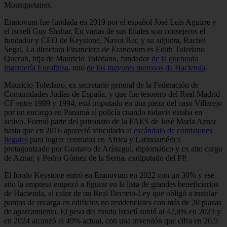
Mousquetaires.
Eranovum fue fundada en 2019 por el español José Luis Aguirre y
el israelí Guy Shahar. En varias de sus filiales son consejeros el
fundador y CEO de Keystone, Navot Bar, y su adjunta, Rachel
Segal. La directora Financiera de Eranovum es Edith Toledano
Querub, hija de Mauricio Toledano, fundador
de la quebrada
ingeniería Eurofinsa
, uno
de los mayores morosos de Hacienda
.
Mauricio Toledano, ex secretario general de la Federación de
Comunidades Judías de España, y que fue tesorero del Real Madrid
CF entre 1989 y 1994, está imputado en una pieza del caso Villarejo
por un encargo en Panamá al policía cuando todavía estaba en
activo. Formó parte del patronato de la FAES de José María Aznar
hasta que en 2016 apareció vinculado al
escándalo de comisiones
ilegales
para lograr contratos en África y Latinoamérica
protagonizado por Gustavo de Arístegui, diplomático y ex alto cargo
de Aznar, y Pedro Gómez de la Serna, exdiputado del PP.
El fondo Keystone entró en Eranovum en 2022 con un 30% y ese
año la empresa empezó a figurar en la lista de grandes beneficiarios
de Hacienda, al calor de un Real Decreto-Ley que obligó a instalar
puntos de recarga en edificios no residenciales con más de 20 plazas
de aparcamiento. El peso del fondo israelí subió al 42,8% en 2023 y
en 2024 alcanzó el 49% actual, con una inversión que cifra en 26,5