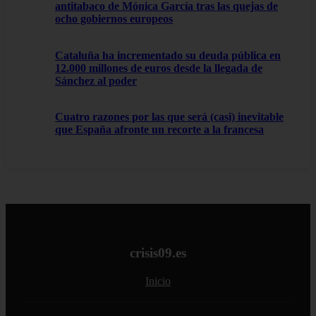
antitabaco de Mónica García tras las quejas de
ocho gobiernos europeos
Cataluña ha incrementado su deuda pública en
12.000 millones de euros desde la llegada de
Sánchez al poder
Cuatro razones por las que será (casi) inevitable
que España afronte un recorte a la francesa
crisis09.es
Inicio