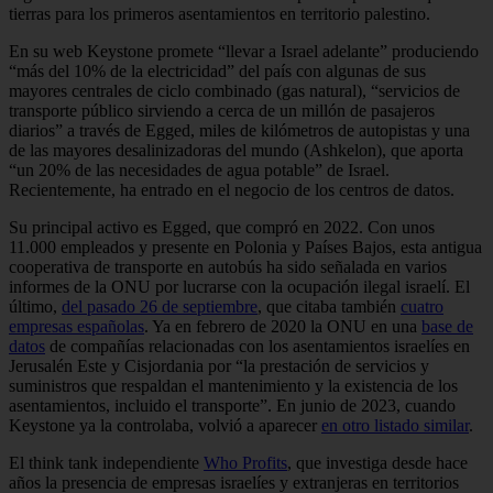
tierras para los primeros asentamientos en territorio palestino.
En su web Keystone promete “llevar a Israel adelante” produciendo
“más del 10% de la electricidad” del país con algunas de sus
mayores centrales de ciclo combinado (gas natural), “servicios de
transporte público sirviendo a cerca de un millón de pasajeros
diarios” a través de Egged, miles de kilómetros de autopistas y una
de las mayores desalinizadoras del mundo (Ashkelon), que aporta
“un 20% de las necesidades de agua potable” de Israel.
Recientemente, ha entrado en el negocio de los centros de datos.
Su principal activo es Egged, que compró en 2022. Con unos
11.000 empleados y presente en Polonia y Países Bajos, esta antigua
cooperativa de transporte en autobús ha sido señalada en varios
informes de la ONU por lucrarse con la ocupación ilegal israelí. El
último,
del pasado 26 de septiembre
, que citaba también
cuatro
empresas españolas
. Ya en febrero de 2020 la ONU en una
base de
datos
de compañías relacionadas con los asentamientos israelíes en
Jerusalén Este y Cisjordania por “la prestación de servicios y
suministros que respaldan el mantenimiento y la existencia de los
asentamientos, incluido el transporte”. En junio de 2023, cuando
Keystone ya la controlaba, volvió a aparecer
en otro listado similar
.
El think tank independiente
Who Profits
, que investiga desde hace
años la presencia de empresas israelíes y extranjeras en territorios