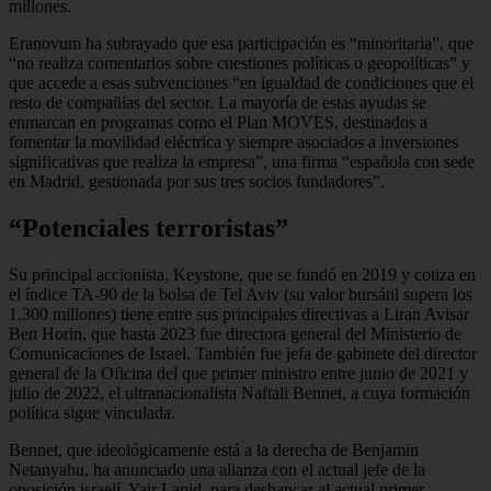
millones.
Eranovum ha subrayado que esa participación es “minoritaria”, que
“no realiza comentarios sobre cuestiones políticas o geopolíticas” y
que accede a esas subvenciones “en igualdad de condiciones que el
resto de compañías del sector. La mayoría de estas ayudas se
enmarcan en programas como el Plan MOVES, destinados a
fomentar la movilidad eléctrica y siempre asociados a inversiones
significativas que realiza la empresa”, una firma “española con sede
en Madrid, gestionada por sus tres socios fundadores”.
“Potenciales terroristas”
Su principal accionista, Keystone, que se fundó en 2019 y cotiza en
el índice TA-90 de la bolsa de Tel Aviv (su valor bursátil supera los
1.300 millones) tiene entre sus principales directivas a Liran Avisar
Ben Horin, que hasta 2023 fue directora general del Ministerio de
Comunicaciones de Israel. También fue jefa de gabinete del director
general de la Oficina del que primer ministro entre junio de 2021 y
julio de 2022, el ultranacionalista Naftali Bennet, a cuya formación
política sigue vinculada.
Bennet, que ideológicamente está a la derecha de Benjamin
Netanyahu, ha anunciado una alianza con el actual jefe de la
oposición israelí, Yair Lapid, para desbancar al actual primer