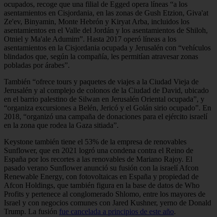
ocupados, recoge que una filial de Egged opera líneas “a los
asentamientos en Cisjordania, en las zonas de Gush Etzion, Giva'at
Ze'ev, Binyamin, Monte Hebrón y Kiryat Arba, incluidos los
asentamientos en el Valle del Jordán y los asentamientos de Shiloh,
Otniel y Ma'ale Adumim”. Hasta 2017 operó líneas a los
asentamientos en la Cisjordania ocupada y Jerusalén con “vehículos
blindados que, según la compañía, les permitían atravesar zonas
pobladas por árabes”.
También “ofrece tours y paquetes de viajes a la Ciudad Vieja de
Jerusalén y al complejo de colonos de la Ciudad de David, ubicado
en el barrio palestino de Silwan en Jerusalén Oriental ocupada”, y
“organiza excursiones a Belén, Jericó y el Golán sirio ocupado”. En
2018, “organizó una campaña de donaciones para el ejército israelí
en la zona que rodea la Gaza sitiada”.
Keystone también tiene el 53% de la empresa de renovables
Sunflower, que en 2021 logró una condena contra el Reino de
España por los recortes a las renovables de Mariano Rajoy. El
pasado verano Sunflower anunció su fusión con la israelí Afcon
Renewable Energy, con fotovoltaicas en España y propiedad de
Afcon Holdings, que también figura en la base de datos de Who
Profits y pertenece al conglomerado Shlomo, entre los mayores de
Israel y con negocios comunes con Jared Kushner, yerno de Donald
Trump. La fusión
fue cancelada a principios de este año
.