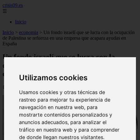
crisis09.es
☰
Inicio
Inicio
>
economia
>
Un fondo israelí que se lucra con la ocupación
de Palestina se refuerza en una empresa que acapara ayudas en
España
Un fondo israelí que se lucra con la
ocupación de Palestina se refuerza en una
empresa que acapara ayudas en España
Utilizamos cookies
📅 01/06/2026
Usamos cookies y otras técnicas de
rastreo para mejorar tu experiencia de
navegación en nuestra web, para
mostrarte contenidos personalizados y
anuncios adecuados, para analizar el
tráfico en nuestra web y para comprender
de donde llegan nuestros visitantes.