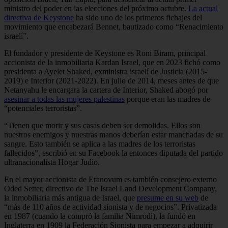
ministro del poder en las elecciones del próximo octubre.
La actual
directiva de Keystone
ha sido uno de los primeros fichajes del
movimiento que encabezará Bennet, bautizado como “Renacimiento
israelí”.
El fundador y presidente de Keystone es Roni Biram, principal
accionista de la inmobiliaria Kardan Israel, que en 2023 fichó como
presidenta a Ayelet Shaked, exministra israelí de Justicia (2015-
2019) e Interior (2021-2022). En julio de 2014, meses antes de que
Netanyahu le encargara la cartera de Interior, Shaked abogó por
asesinar a todas las mujeres palestinas
porque eran las madres de
“potenciales terroristas”.
“Tienen que morir y sus casas deben ser demolidas. Ellos son
nuestros enemigos y nuestras manos deberían estar manchadas de su
sangre. Esto también se aplica a las madres de los terroristas
fallecidos”, escribió en su Facebook la entonces diputada del partido
ultranacionalista Hogar Judío.
En el mayor accionista de Eranovum es también consejero externo
Oded Setter, directivo de The Israel Land Development Company,
la inmobiliaria más antigua de Israel, que
presume en su web
de
“más de 110 años de actividad sionista y de negocios”. Privatizada
en 1987 (cuando la compró la familia Nimrodi), la fundó en
Inglaterra en 1909 la Federación Sionista para empezar a adquirir