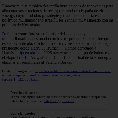
Eranovum, que también desarrolla instalaciones de renovables para
alimentar sus estaciones de recarga, es socia en España de Nofar
Energy, cuyo fundador, presidente y máximo accionista es el
polémico multimillonario israelí Ofer Yannay, muy alineado con las
políticas de Netanyahu.
Definido
como “nuevo embajador del sionismo” y “un
multimillonario obsesionado con los ataques del 7 de octubre que
está a favor de atacar a Irán”, Yannay considera a Trump “el mejor
presidente desde Harry S. Truman”. “Hemos derrotado a
Hamás”,
dijo en abril
de 2025 tras vencer su equipo de baloncesto,
el Hapoel de Tel Aviv, al Gran Canaria en la final de la Eurocup y
eliminar en semifinales al Valencia Basket.
Contenido original en
https://www.eldiario.es/economia/fondo-israeli-lucra-
ocupacion-palestina-refuerza-empresa-acapara-ayudas-
espana_1_13250918.html
Derechos de autor
Si cree que algún contenido infringe derechos de autor o propiedad
intelectual, contacte en
bitelchux@yahoo.es
.
Copyright notice
If you believe any content infringes copyright or intellectual