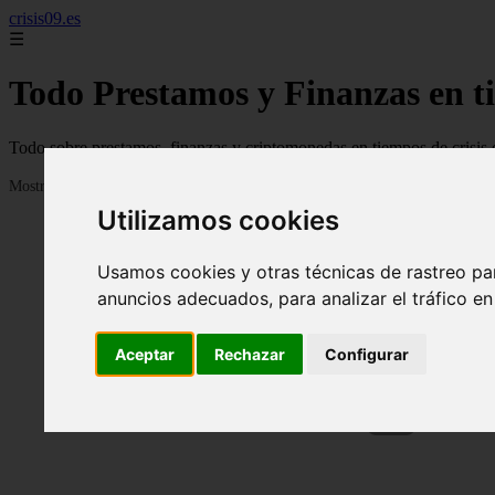
crisis09.es
☰
Todo Prestamos y Finanzas en ti
Todo sobre prestamos, finanzas y criptomonedas en tiempos de crisis 
Mostrando 1 - 24 de 638 artículos
Utilizamos cookies
Usamos cookies y otras técnicas de rastreo pa
anuncios adecuados, para analizar el tráfico e
Aceptar
Rechazar
Configurar
❮