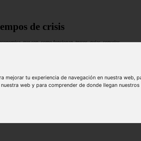
empos de crisis
economica, que son, como funcionan, trucos, guias, consejos...
ra mejorar tu experiencia de navegación en nuestra web, p
n nuestra web y para comprender de donde llegan nuestros v