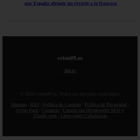
que España afronte un recorte a la francesa
crisis09.es
Inicio
© 2026 crisis09.es. Todos los derechos reservados.
Sitemap
|
RSS
|
Política de Cookies
|
Política de Privacidad
|
Aviso legal
|
Contacto
|
Creado por 0lemiswebs SEO y
Diseño web
|
Libro sobre Cabañuelas