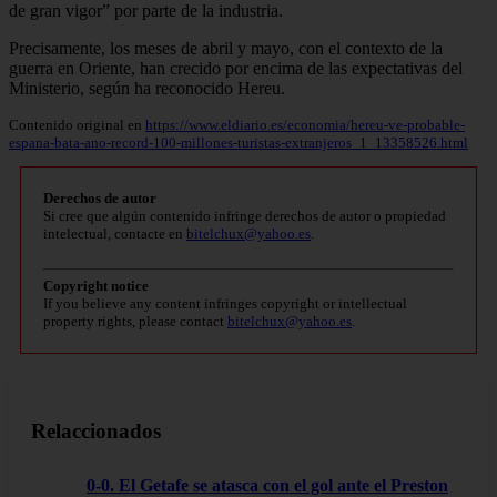
de gran vigor” por parte de la industria.
Precisamente, los meses de abril y mayo, con el contexto de la
guerra en Oriente, han crecido por encima de las expectativas del
Ministerio, según ha reconocido Hereu.
Contenido original en
https://www.eldiario.es/economia/hereu-ve-probable-
espana-bata-ano-record-100-millones-turistas-extranjeros_1_13358526.html
Derechos de autor
Si cree que algún contenido infringe derechos de autor o propiedad
intelectual, contacte en
bitelchux@yahoo.es
.
Copyright notice
If you believe any content infringes copyright or intellectual
property rights, please contact
bitelchux@yahoo.es
.
Relaccionados
0-0. El Getafe se atasca con el gol ante el Preston