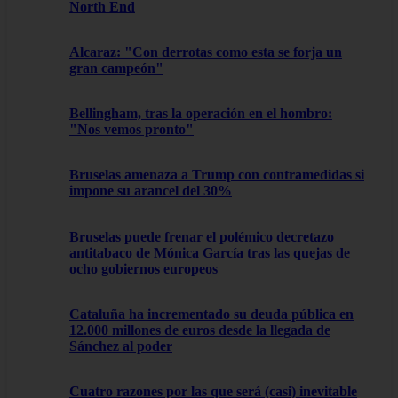
North End
Alcaraz: "Con derrotas como esta se forja un
gran campeón"
Bellingham, tras la operación en el hombro:
"Nos vemos pronto"
Bruselas amenaza a Trump con contramedidas si
impone su arancel del 30%
Bruselas puede frenar el polémico decretazo
antitabaco de Mónica García tras las quejas de
ocho gobiernos europeos
Cataluña ha incrementado su deuda pública en
12.000 millones de euros desde la llegada de
Sánchez al poder
Cuatro razones por las que será (casi) inevitable