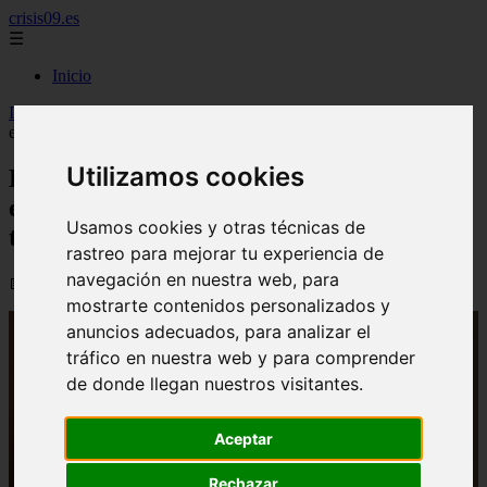
crisis09.es
☰
Inicio
Inicio
>
economia
>
Hereu ve "probable" que España bata este año
el récord de los 100 millones de turistas extranjeros
Utilizamos cookies
Hereu ve "probable" que España bata
este año el récord de los 100 millones de
Usamos cookies y otras técnicas de
turistas extranjeros
rastreo para mejorar tu experiencia de
navegación en nuestra web, para
📅 07/07/2026
mostrarte contenidos personalizados y
anuncios adecuados, para analizar el
tráfico en nuestra web y para comprender
de donde llegan nuestros visitantes.
Aceptar
Rechazar