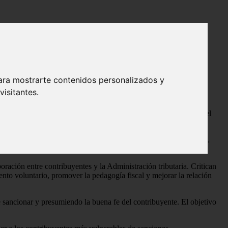
ara mostrarte contenidos personalizados y
isitantes.
n denuncias como las del bufete Amsterdam&Partners, que critica el
Fettaf), lamentan el uso político del concepto "derecho al error".
nos y profesionales.
oración entre contribuyentes y la Administración tributaria. Critican
iento voluntario, promover la pedagogía fiscal y mejorar la relación
e sancionar y presumiendo la buena fe del contribuyente. El objetivo