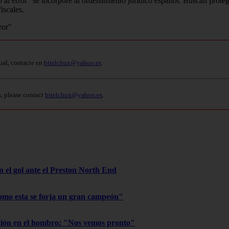
 al error" se incorpore al ordenamiento jurídico español. Buscan prote
iscales.
ual, contacte en
bitelchux@yahoo.es
.
s, please contact
bitelchux@yahoo.es
.
on el gol ante el Preston North End
omo esta se forja un gran campeón"
ación en el hombro: "Nos vemos pronto"