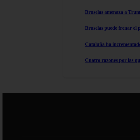
Bruselas amenaza a Trump
Bruselas puede frenar el 
Cataluña ha incrementado 
Cuatro razones por las que