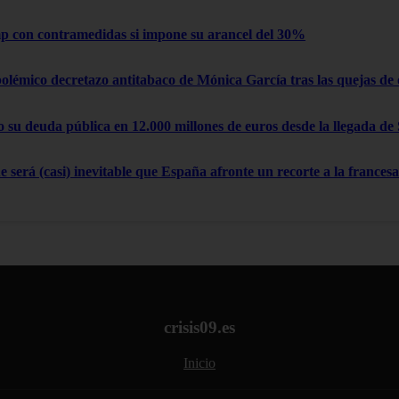
 con contramedidas si impone su arancel del 30%
polémico decretazo antitabaco de Mónica García tras las quejas de
su deuda pública en 12.000 millones de euros desde la llegada de
 será (casi) inevitable que España afronte un recorte a la francesa
crisis09.es
Inicio