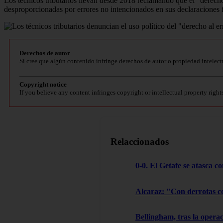
Los técnicos tributarios llevan desde 2018 reclamando que el "derecho
desproporcionadas por errores no intencionados en sus declaraciones f
Derechos de autor
Si cree que algún contenido infringe derechos de autor o propiedad intelect
Copyright notice
If you believe any content infringes copyright or intellectual property right
Relaccionados
0-0. El Getafe se atasca c
Alcaraz: "Con derrotas c
Bellingham, tras la oper