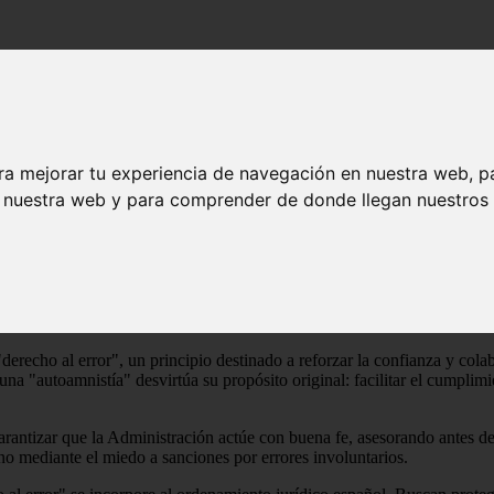
 del "derecho al error"
olítico del "derecho al error"
ra mejorar tu experiencia de navegación en nuestra web, p
n nuestra web y para comprender de donde llegan nuestros v
entas del Estado, sino que también se utiliza como arma política, segú
Asociaciones Profesionales de Técnicos Tributarios y Asesores Fiscales (
dad, basándose en criterios técnicos y en las necesidades reales de ciudada
erecho al error", un principio destinado a reforzar la confianza y colab
 una "autoamnistía" desvirtúa su propósito original: facilitar el cumplim
 garantizar que la Administración actúe con buena fe, asesorando antes d
no mediante el miedo a sanciones por errores involuntarios.