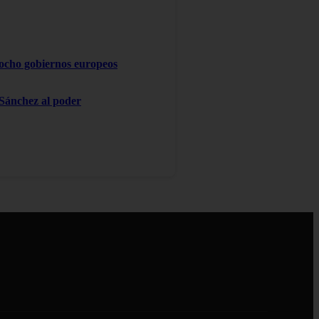
 ocho gobiernos europeos
 Sánchez al poder