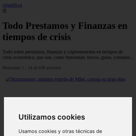
crisis09.es
☰
Todo Prestamos y Finanzas en
tiempos de crisis
Todo sobre prestamos, finanzas y criptomonedas en tiempos de
crisis economica, que son, como funcionan, trucos, guias, consejos...
Mostrando 1 - 24 de 638 artículos
❮
❯
Utilizamos cookies
Usamos cookies y otras técnicas de