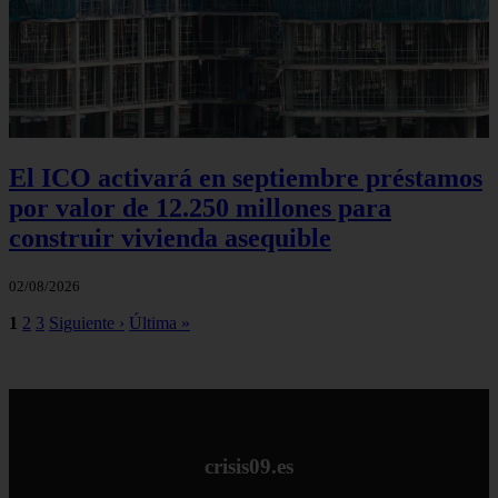
El ICO activará en septiembre préstamos
por valor de 12.250 millones para
construir vivienda asequible
02/08/2026
1
2
3
Siguiente ›
Última »
crisis09.es