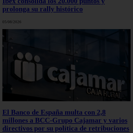
Ibex consolida los 20.000 puntos y
prolonga su rally histórico
05/08/2026
El Banco de España multa con 2,8
millones a BCC-Grupo Cajamar y varios
directivos por su política de retribuciones