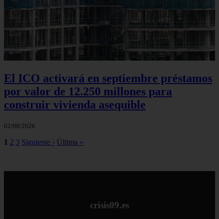
El ICO activará en septiembre préstamos
por valor de 12.250 millones para
construir vivienda asequible
02/08/2026
1
2
3
Siguiente ›
Última »
crisis09.es