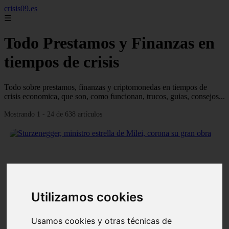
crisis09.es
☰
Todo Prestamos y Finanzas en
tiempos de crisis
Todo sobre prestamos, finanzas y criptomonedas en tiempos de
crisis economica, que son, como funcionan, trucos, guias, consejos...
Mostrando 1 - 24 de 638 artículos
❮
❯
Utilizamos cookies
Usamos cookies y otras técnicas de