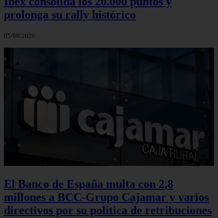
Ibex consolida los 20.000 puntos y
prolonga su rally histórico
05/08/2026
El Banco de España multa con 2,8
millones a BCC-Grupo Cajamar y varios
directivos por su política de retribuciones