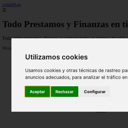
crisis09.es
☰
Todo Prestamos y Finanzas en ti
Todo sobre prestamos, finanzas y criptomonedas en tiempos de crisis 
Mostrando 1 - 24 de 638 artículos
Utilizamos cookies
Usamos cookies y otras técnicas de rastreo pa
anuncios adecuados, para analizar el tráfico e
Aceptar
Rechazar
Configurar
❮