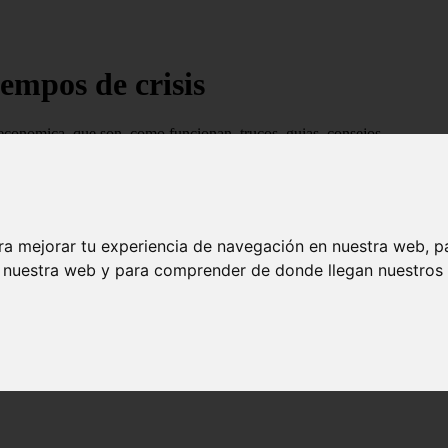
empos de crisis
economica, que son, como funcionan, trucos, guias, consejos...
ra mejorar tu experiencia de navegación en nuestra web, p
n nuestra web y para comprender de donde llegan nuestros v