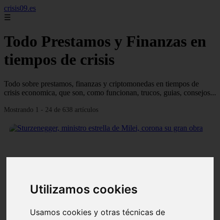
crisis09.es
☰
Todo Prestamos y Finanzas en
tiempos de crisis
Todo sobre prestamos, finanzas y criptomonedas en tiempos de
crisis economica, que son, como funcionan, trucos, guias, consejos...
Mostrando 1 - 24 de 638 artículos
❮
❯
Utilizamos cookies
Usamos cookies y otras técnicas de