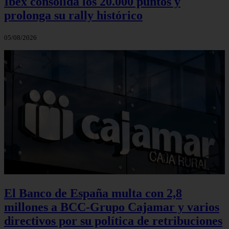
Ibex consolida los 20.000 puntos y
prolonga su rally histórico
05/08/2026
El Banco de España multa con 2,8
millones a BCC-Grupo Cajamar y varios
directivos por su política de retribuciones