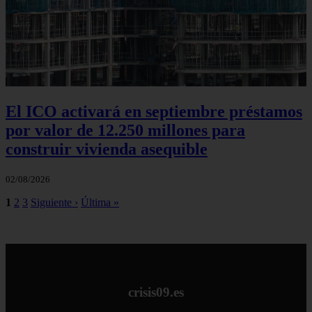
El ICO activará en septiembre préstamos
por valor de 12.250 millones para
construir vivienda asequible
02/08/2026
1
2
3
Siguiente ›
Última »
crisis09.es